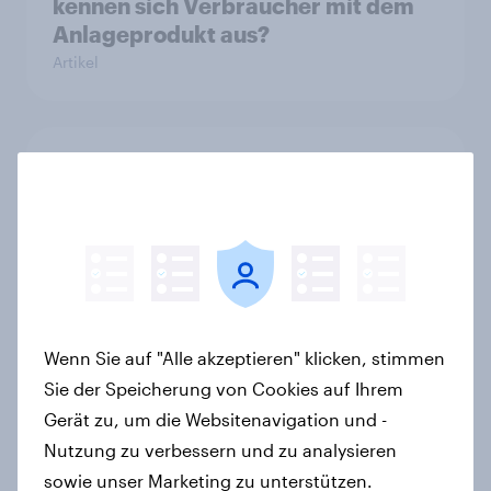
kennen sich Verbraucher mit dem
Anlageprodukt aus?
Artikel
Influencer-Produkte auf
Erfolgskurs: Soziale Medien als
Vertrauenssystem für Shopper
Artikel
Neue YouGov-Studie zum
Wenn Sie auf "Alle akzeptieren" klicken, stimmen
Bierkonsum in Deutschland – Jeder
Sie der Speicherung von Cookies auf Ihrem
Vierte trinkt wöchentlich
Gerät zu, um die Websitenavigation und -
alkoholhaltiges Bier, Alkoholfreies
Nutzung zu verbessern und zu analysieren
Bier wächst um über 23 Prozent
sowie unser Marketing zu unterstützen.