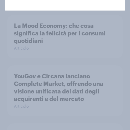
La Mood Economy: che cosa
significa la felicità per i consumi
quotidiani
Articolo
YouGov e Circana lanciano
Complete Market, offrendo una
visione unificata dei dati degli
acquirenti e del mercato
Articolo