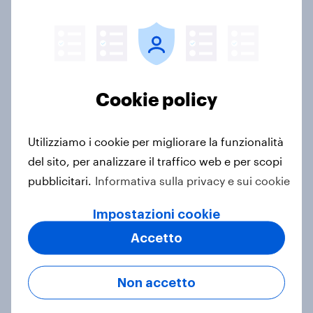
Tigotà: retail Brand Mover di marzo
2026
Cookie policy
Articolo
Utilizziamo i cookie per migliorare la funzionalità
del sito, per analizzare il traffico web e per scopi
Giocare d’anticipo: il potenziale
pubblicitari.
Informativa sulla privacy e sui cookie
dello Sport Femminile
Articolo
Impostazioni cookie
Accetto
Come il Gruppo Sanpellegrino ha
Non accetto
potenziato la crescita di categoria
Caso di Studio