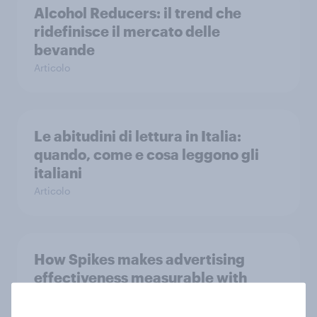
Alcohol Reducers: il trend che
ridefinisce il mercato delle
bevande
Articolo
Le abitudini di lettura in Italia:
quando, come e cosa leggono gli
italiani
Articolo
How Spikes makes advertising
effectiveness measurable with
YouGov
Caso di Studio