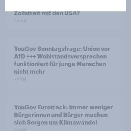
Bevölkerung zur Einigung im
Zollstreit mit den USA?
Artikel
YouGov Sonntagsfrage: Union vor
AfD +++ Wohlstandsversprechen
funktioniert für junge Menschen
nicht mehr
Artikel
YouGov Eurotrack: Immer weniger
Bürgerinnen und Bürger machen
sich Sorgen um Klimawandel
Artikel