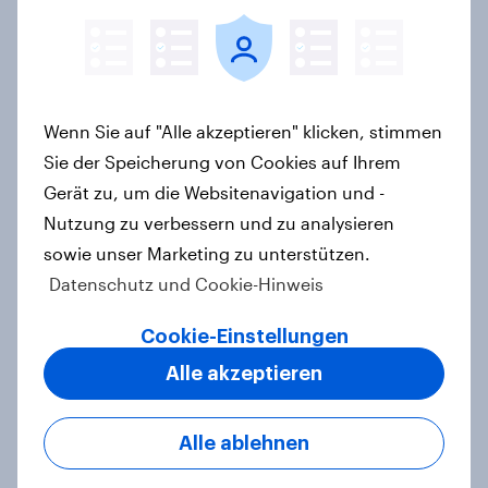
YouGov Sonntagsfrage: Union und
AfD weiter gleichauf, SPD auf
höchstem Stand seit
Bundestagswahl
Artikel
Wenn Sie auf "Alle akzeptieren" klicken, stimmen
Sie der Speicherung von Cookies auf Ihrem
Gerät zu, um die Websitenavigation und -
Nutzung zu verbessern und zu analysieren
Jahreswechsel: Deutsche glauben,
sowie unser Marketing zu unterstützen.
2025 war ein schlechtes Jahr für
Datenschutz und Cookie-Hinweis
Deutschland +++ Nah-Ost-Konflikt
und Bundestagswahl 2025
Cookie-Einstellungen
wichtigste Ereignisse
Alle akzeptieren
Artikel
Alle ablehnen
Wie steht die Schweizer