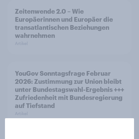
Zeitenwende 2.0 – Wie
Europäerinnen und Europäer die
transatlantischen Beziehungen
wahrnehmen
Artikel
YouGov Sonntagsfrage Februar
2026: Zustimmung zur Union bleibt
unter Bundestagswahl-Ergebnis +++
Zufriedenheit mit Bundesregierung
auf Tiefstand
Artikel