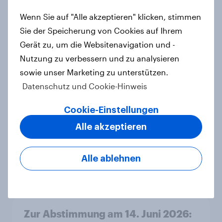
Standortattraktivität für den
Schweizer Finanzplatz? Wo die
Wenn Sie auf "Alle akzeptieren" klicken, stimmen
Bevölkerung in der Debatte um die
Sie der Speicherung von Cookies auf Ihrem
Regulierung von Grossbanken steht
Gerät zu, um die Websitenavigation und -
Artikel
Nutzung zu verbessern und zu analysieren
sowie unser Marketing zu unterstützen.
Datenschutz und Cookie-Hinweis
YouGov Sonntagsfrage: AfD baut
Cookie-Einstellungen
Vorsprung aus +++ CDU/CSU und
SPD historisch niedrig +++
Alle akzeptieren
Bürgerinnen und Bürger wünschen
sich Fußball-WM ohne Politik
Alle ablehnen
Artikel
Zur Abstimmung am 14. Juni 2026: