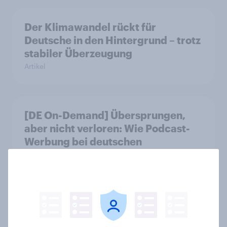
Der Klimawandel rückt für
Deutsche in den Hintergrund – trotz
stabiler Überzeugung
Artikel
[DE On-Demand] Übersprungen,
aber nicht verloren: Wie Podcast-
Werbung bei deutschen
Konsumenten wirkt.
Artikel
Stabilität oder