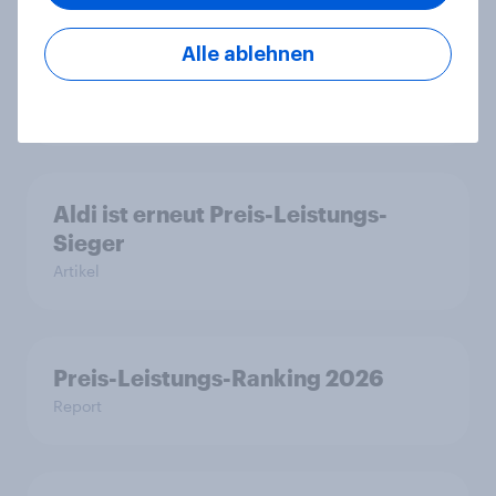
WhatsApp überholt Samsung in
YouGovs Best Brand Rankings 2026
Alle ablehnen
+++ adidas beste deutsche Marke
Artikel
Aldi ist erneut Preis-Leistungs-
Sieger
Artikel
Preis-Leistungs-Ranking 2026
Report