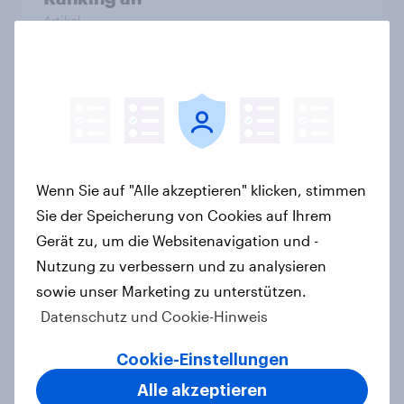
Artikel
Wikipedia und CHECK24 Reisen
sind aktuelle Biggest Buzz Mover
von YouGov
Artikel
Wenn Sie auf "Alle akzeptieren" klicken, stimmen
Sie der Speicherung von Cookies auf Ihrem
Gerät zu, um die Websitenavigation und -
Lufthansa verzeichnet stärksten
Nutzung zu verbessern und zu analysieren
Imagegewinn unter allen Marken
sowie unser Marketing zu unterstützen.
2025
Datenschutz und Cookie-Hinweis
Artikel
Cookie-Einstellungen
Alle akzeptieren