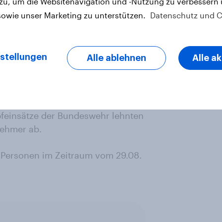
 zu, um die Websitenavigation und -Nutzung zu verbessern
sowie unser Marketing zu unterstützen.
Datenschutz und C
enlieferungen sollten nur in
sind grundsätzlich dagegen und
e (34 Prozent) sprach sich gegen
stellungen
Alle ablehnen
Alle a
ite (50 Prozent) würde sie aber in
l der Bundesbürger gegen die
pfeinsätze der Bundeswehr lehnten
nehmer ab.
Personen im Zeitraum vom 29.08.