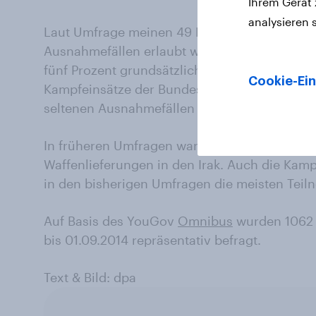
Ihrem Gerät
analysieren 
Laut Umfrage meinen 49 Prozent, solche Waff
Ausnahmefällen erlaubt werden. 39 Prozent 
fünf Prozent grundsätzlich dafür. Jeder Dritt
Cookie-Ein
Kampfeinsätze der Bundeswehr aus, jeder Zwe
seltenen Ausnahmefällen zulassen.
In früheren Umfragen waren etwa zwei Dritte
Waffenlieferungen in den Irak. Auch die Kam
in den bisherigen Umfragen die meisten Teil
Auf Basis des YouGov
Omnibus
wurden 1062 
bis 01.09.2014 repräsentativ befragt.
Text & Bild: dpa