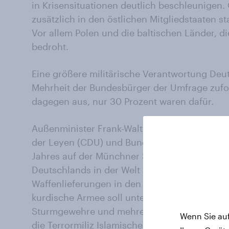
in Krisensituationen deutlich beschleunigen.
zusätzlich in den östlichen Mitgliedstaaten st
Vor allem Polen und die baltischen Länder, d
bedroht.
Eine größere militärische Verantwortung Deut
Mehrheit der Bundesbürger der Umfrage zufol
dagegen aus, nur 30 Prozent waren dafür.
Außenminister Frank-Walter Steinmeier (SPD),
der Leyen (CDU) und Bundespräsident Joachi
Jahres auf der Münchner Sicherheitskonfere
Deutschlands in der Welt ausgesprochen. D
Waffenlieferungen in den Irak gelten als ein S
kurdische Armee soll unter anderem Panzera
Sturmgewehre und mehrere Millionen Schuss
Wenn Sie auf
die Terrormiliz Islamischer Staat (IS) erhalten.