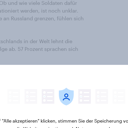
 Ob und wie viele Soldaten dafür
ationiert werden, ist noch unklar.
ie an Russland grenzen, fühlen sich
schlands in der Welt lehnt die
ge ab. 57 Prozent sprachen sich
 Verteidigungsminister Ursula von
m Gauck hatten sich Anfang des
nz für mehr Verantwortung
ie am Sonntag beschlossenen
chritt in diese Richtung. Die
bwehrraketen, Granaten, 16 000
 Munition für ihren Kampf gegen
 "Alle akzeptieren" klicken, stimmen Sie der Speicherung v