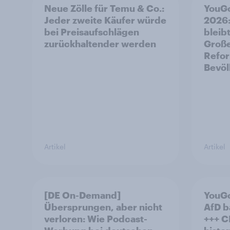
Neue Zölle für Temu & Co.:
YouGo
Jeder zweite Käufer würde
2026:
bei Preisaufschlägen
bleibt
zurückhaltender werden
Große
Refor
Bevöl
Artikel
Artikel
[DE On-Demand]
YouGo
Übersprungen, aber nicht
AfD b
verloren: Wie Podcast-
+++ CDU/CSU und SPD