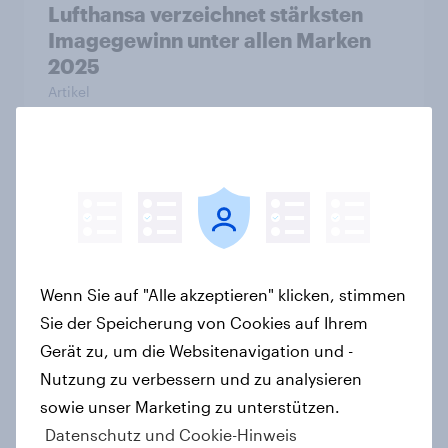
Lufthansa verzeichnet stärksten
Imagegewinn unter allen Marken
2025
Artikel
WhatsApp überholt Samsung in
YouGovs Best Brand Rankings 2026
+++ adidas beste deutsche Marke
Artikel
Wenn Sie auf "Alle akzeptieren" klicken, stimmen
Sie der Speicherung von Cookies auf Ihrem
Gerät zu, um die Websitenavigation und -
Aldi ist erneut Preis-Leistungs-
Nutzung zu verbessern und zu analysieren
Sieger
sowie unser Marketing zu unterstützen.
Artikel
Datenschutz und Cookie-Hinweis