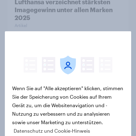
Lufthansa verzeichnet stärksten
Imagegewinn unter allen Marken
2025
Artikel
WhatsApp überholt Samsung in
YouGovs Best Brand Rankings 2026
+++ adidas beste deutsche Marke
Artikel
Wenn Sie auf "Alle akzeptieren" klicken, stimmen
Sie der Speicherung von Cookies auf Ihrem
Gerät zu, um die Websitenavigation und -
Aldi ist erneut Preis-Leistungs-
Nutzung zu verbessern und zu analysieren
Sieger
sowie unser Marketing zu unterstützen.
Artikel
Datenschutz und Cookie-Hinweis