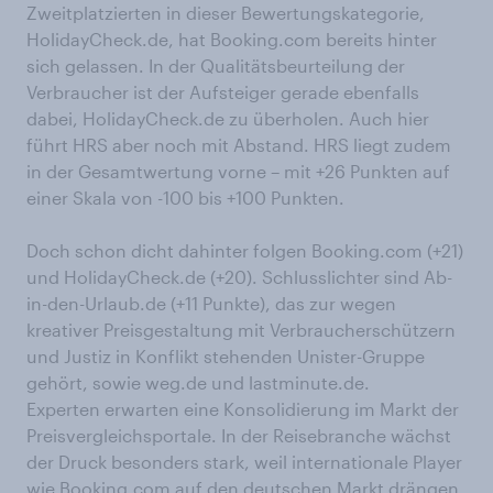
Zweitplatzierten in dieser Bewertungskategorie,
HolidayCheck.de, hat Booking.com bereits hinter
sich gelassen. In der Qualitätsbeurteilung der
Verbraucher ist der Aufsteiger gerade ebenfalls
dabei, HolidayCheck.de zu überholen. Auch hier
führt HRS aber noch mit Abstand. HRS liegt zudem
in der Gesamtwertung vorne – mit +26 Punkten auf
einer Skala von -100 bis +100 Punkten.
Doch schon dicht dahinter folgen Booking.com (+21)
und HolidayCheck.de (+20). Schlusslichter sind Ab-
in-den-Urlaub.de (+11 Punkte), das zur wegen
kreativer Preisgestaltung mit Verbraucherschützern
und Justiz in Konflikt stehenden Unister-Gruppe
gehört, sowie weg.de und lastminute.de.
Experten erwarten eine Konsolidierung im Markt der
Preisvergleichsportale. In der Reisebranche wächst
der Druck besonders stark, weil internationale Player
wie Booking.com auf den deutschen Markt drängen.