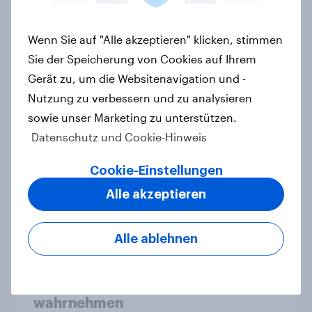
sind
Artikel
Wenn Sie auf "Alle akzeptieren" klicken, stimmen
Sie der Speicherung von Cookies auf Ihrem
Gerät zu, um die Websitenavigation und -
Landtagswahl Baden-Württemberg
Nutzung zu verbessern und zu analysieren
2026: Wirtschaft, Zuwanderung,
sowie unser Marketing zu unterstützen.
Wohnen sind die wichtigsten
Datenschutz und Cookie-Hinweis
Themen – CDU überzeugt als Partei,
Cem Özdemir als Kandidat
Cookie-Einstellungen
Artikel
Alle akzeptieren
Alle ablehnen
Zeitenwende 2.0 – Wie
Europäerinnen und Europäer die
transatlantischen Beziehungen
wahrnehmen