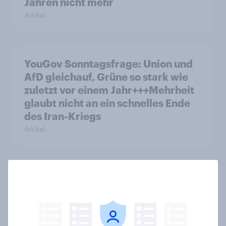
Jahren nicht mehr
Artikel
YouGov Sonntagsfrage: Union und
AfD gleichauf, Grüne so stark wie
zuletzt vor einem Jahr+++Mehrheit
glaubt nicht an ein schnelles Ende
des Iran-Kriegs
Artikel
Frauen und Männer sind sich einig,
dass die Geschlechter
gleichgestellt sein sollten, aber
nicht, ob sie schon gleichgestellt