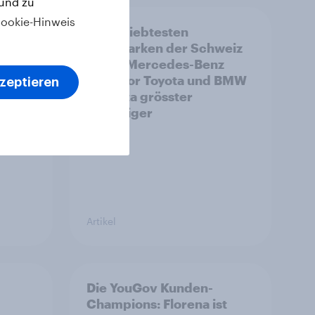
 und zu
ookie-Hinweis
Die beliebtesten
Automarken der Schweiz
2026: Mercedes-Benz
führt vor Toyota und BMW
kzeptieren
– Toyota grösster
Aufsteiger
Artikel
Die YouGov Kunden-
Champions: Florena ist