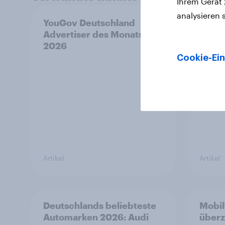
Ihrem Gerät
analysieren 
YouGov Deutschland
Lufth
Advertiser des Monats
am hä
2026
gezog
Airli
Cookie-Ein
Kunde
Artikel
Artikel
Deutschlands beliebteste
Mobil
Automarken 2026: Audi
überz