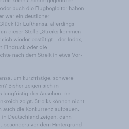
rzeit keine Chance gegenüber
 oder auch die Flugbegleiter haben
er war ein deutlicher
lück für Lufthansa, allerdings
r an dieser Stelle „Streiks kommen
sich wieder bestätigt – der Index,
n Eindruck oder die
hte nach dem Streik in etwa Vor-
hansa, um kurzfristige, schwere
n? Bisher zeigen sich in
s langfristig das Ansehen der
nkreich zeigt: Streiks können nicht
rn auch die Konkurrenz aufbauen.
h in Deutschland zeigen, dann
a, besonders vor dem Hintergrund