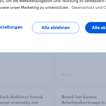
 zu, um die Websitenavigation und -Nutzung zu verbessern
sowie unser Marketing zu unterstützen.
Datenschutz und C
ansa von Deutschen
Flying high: Germany
ufigsten in Betracht
airline rankings 2026
en, Singapore
nes punktet bei
stellungen
Alle ablehnen
Alle a
nzufriedenheit
Report
funk-Anbieter fraenk
Bosch hat bestes
eugt erstmalig mit
Arbeitgeberimage in