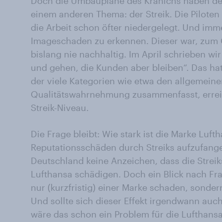
Doch die Umbaupläne des Kranichs haben de
einem anderen Thema: der Streik. Die Piloten
die Arbeit schon öfter niedergelegt. Und imm
Imageschaden zu erkennen. Dieser war, zum G
bislang nie nachhaltig. Im April schrieben wi
und gehen, die Kunden aber bleiben“. Das hat 
der viele Kategorien wie etwa den allgemeine
Qualitätswahrnehmung zusammenfasst, erreic
Streik-Niveau.
Die Frage bleibt: Wie stark ist die Marke Luft
Reputationsschäden durch Streiks aufzufange
Deutschland keine Anzeichen, dass die Streik
Lufthansa schädigen. Doch ein Blick nach Fra
nur (kurzfristig) einer Marke schaden, sonde
Und sollte sich dieser Effekt irgendwann auc
wäre das schon ein Problem für die Lufthans