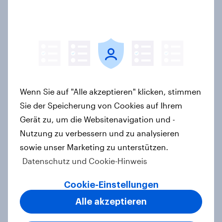
auf Tiefstand
Artikel
YouGov Sonntagsfrage: Union und
AfD weiter gleichauf, SPD auf
Wenn Sie auf "Alle akzeptieren" klicken, stimmen
höchstem Stand seit
Sie der Speicherung von Cookies auf Ihrem
Bundestagswahl
Gerät zu, um die Websitenavigation und -
Artikel
Nutzung zu verbessern und zu analysieren
sowie unser Marketing zu unterstützen.
Datenschutz und Cookie-Hinweis
Jahreswechsel: Deutsche glauben,
2025 war ein schlechtes Jahr für
Cookie-Einstellungen
Deutschland +++ Nah-Ost-Konflikt
Alle akzeptieren
und Bundestagswahl 2025
wichtigste Ereignisse