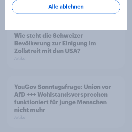
Alle ablehnen
Artikel
Wie steht die Schweizer
Bevölkerung zur Einigung im
Zollstreit mit den USA?
Artikel
YouGov Sonntagsfrage: Union vor
AfD +++ Wohlstandsversprechen
funktioniert für junge Menschen
nicht mehr
Artikel