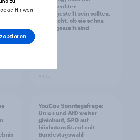
 und zu
letzt
Geschlechter
ookie-Hinweis
gleichgestellt sein sollten,
ubt
aber nicht, ob sie schon
s Ende
gleichgestellt sind
kzeptieren
Artikel
ge
YouGov Sonntagsfrage:
Union und AfD weiter
on
gleichauf, SPD auf
höchstem Stand seit
ebnis
Bundestagswahl