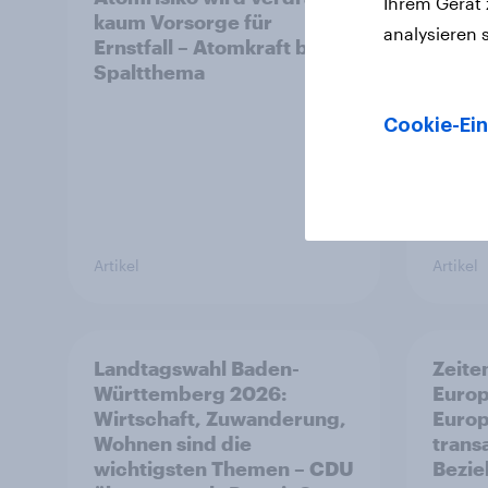
Ihrem Gerät
kaum Vorsorge für
Schwa
analysieren 
Ernstfall – Atomkraft bleibt
Union
Spaltthema
wie s
Cookie-Ein
Artikel
Artikel
Landtagswahl Baden-
Zeite
Württemberg 2026:
Europ
Wirtschaft, Zuwanderung,
Europ
Wohnen sind die
trans
wichtigsten Themen – CDU
Bezi