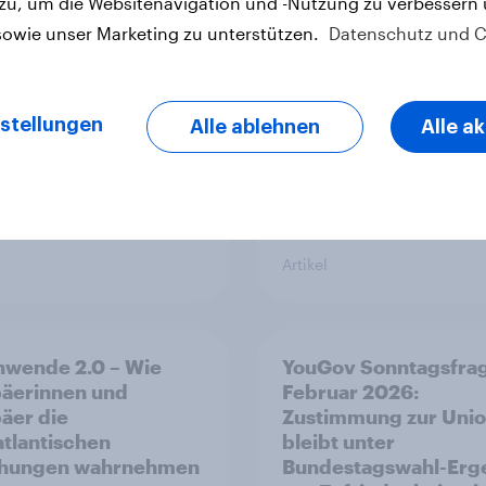
 zu, um die Websitenavigation und -Nutzung zu verbessern
rz-Rot unter Druck:
Grüne so stark wie zu
sowie unser Marketing zu unterstützen.
Datenschutz und C
 und SPD so niedrig
vor einem
eit Jahren nicht mehr
Jahr+++Mehrheit gla
nicht an ein schnelle
des Iran-Kriegs
stellungen
Alle ablehnen
Alle a
Artikel
nwende 2.0 – Wie
YouGov Sonntagsfra
äerinnen und
Februar 2026:
äer die
Zustimmung zur Uni
atlantischen
bleibt unter
ehungen wahrnehmen
Bundestagswahl-Erg