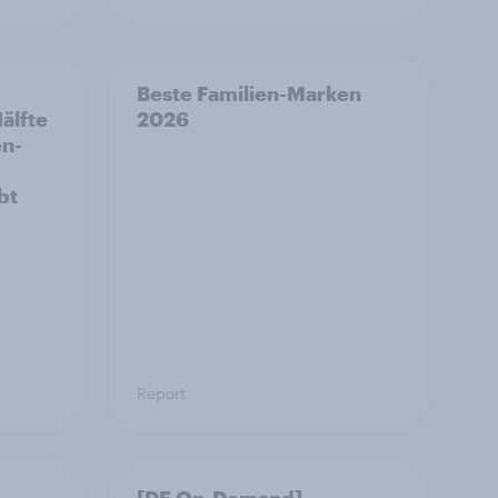
Beste Familien-Marken
älfte
2026
n-
bt
Report
[DE On-Demand]