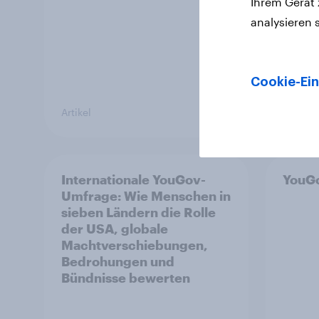
Ihrem Gerät
analysieren 
Cookie-Ein
Artikel
Artikel
Internationale YouGov-
YouGo
Umfrage: Wie Menschen in
sieben Ländern die Rolle
der USA, globale
Machtverschiebungen,
Bedrohungen und
Bündnisse bewerten