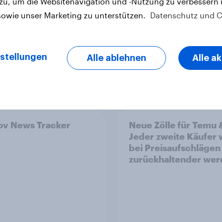
 zu, um die Websitenavigation und -Nutzung zu verbessern
sowie unser Marketing zu unterstützen.
Datenschutz und C
stellungen
Alle ablehnen
Alle a
Report
v News Tracker
Neue Zölle für Temu 
Jeder zweite Käufer
bei Preisaufschlägen
zurückhaltender we