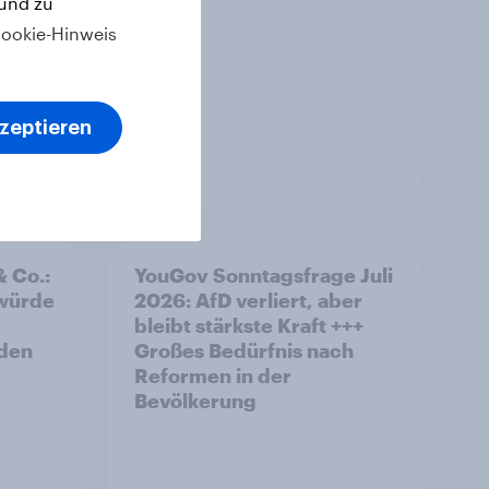
 und zu
ookie-Hinweis
kzeptieren
Artikel
& Co.:
YouGov Sonntagsfrage Juli
 würde
2026: AfD verliert, aber
bleibt stärkste Kraft +++
rden
Großes Bedürfnis nach
Reformen in der
Bevölkerung