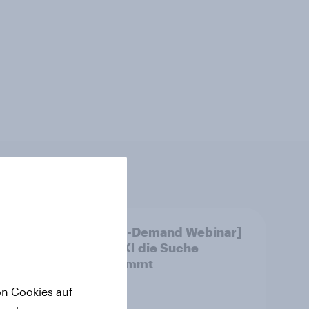
[DE On-Demand Webinar]
Wenn KI die Suche
übernimmt
on Cookies auf