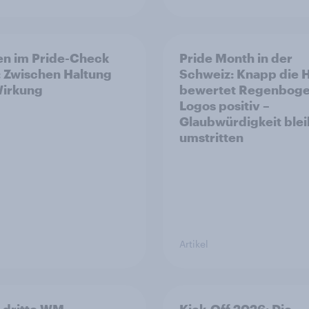
n im Pride-Check
Pride Month in der
 Zwischen Haltung
Schweiz: Knapp die H
Wirkung
bewertet Regenboge
Logos positiv –
Glaubwürdigkeit blei
umstritten
Artikel
 dritte WM-
Kick-Off 2026: Die