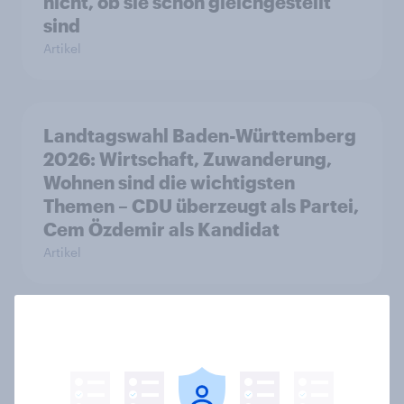
nicht, ob sie schon gleichgestellt
sind
Artikel
Landtagswahl Baden-Württemberg
2026: Wirtschaft, Zuwanderung,
Wohnen sind die wichtigsten
Themen – CDU überzeugt als Partei,
Cem Özdemir als Kandidat
Artikel
Zeitenwende 2.0 – Wie
Europäerinnen und Europäer die
transatlantischen Beziehungen