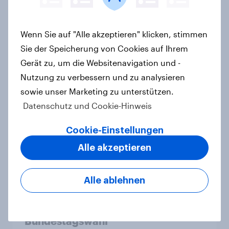
wahrnehmen
Artikel
Wenn Sie auf "Alle akzeptieren" klicken, stimmen
Sie der Speicherung von Cookies auf Ihrem
Gerät zu, um die Websitenavigation und -
YouGov Sonntagsfrage Februar
Nutzung zu verbessern und zu analysieren
2026: Zustimmung zur Union bleibt
unter Bundestagswahl-Ergebnis +++
sowie unser Marketing zu unterstützen.
Zufriedenheit mit Bundesregierung
Datenschutz und Cookie-Hinweis
auf Tiefstand
Cookie-Einstellungen
Artikel
Alle akzeptieren
YouGov Sonntagsfrage: Union und
Alle ablehnen
AfD weiter gleichauf, SPD auf
höchstem Stand seit
Bundestagswahl