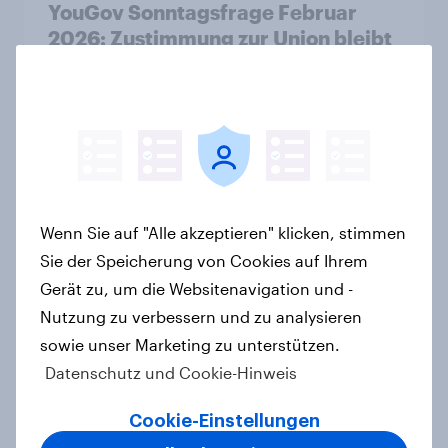
YouGov Sonntagsfrage Februar
2026: Zustimmung zur Union bleibt
unter Bundestagswahl-Ergebnis +++
Zufriedenheit mit Bundesregierung
auf Tiefstand
Artikel
Wenn Sie auf "Alle akzeptieren" klicken, stimmen
YouGov Sonntagsfrage: Union und
Sie der Speicherung von Cookies auf Ihrem
AfD weiter gleichauf, SPD auf
höchstem Stand seit
Gerät zu, um die Websitenavigation und -
Bundestagswahl
Nutzung zu verbessern und zu analysieren
Artikel
sowie unser Marketing zu unterstützen.
Datenschutz und Cookie-Hinweis
Cookie-Einstellungen
Jahreswechsel: Deutsche glauben,