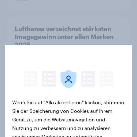
Lufthansa verzeichnet stärksten
Imagegewinn unter allen Marken
2025
Artikel
WhatsApp überholt Samsung in
YouGovs Best Brand Rankings 2026
+++ adidas beste deutsche Marke
Wenn Sie auf "Alle akzeptieren" klicken, stimmen
Artikel
Sie der Speicherung von Cookies auf Ihrem
Gerät zu, um die Websitenavigation und -
Nutzung zu verbessern und zu analysieren
Aldi ist erneut Preis-Leistungs-
sowie unser Marketing zu unterstützen.