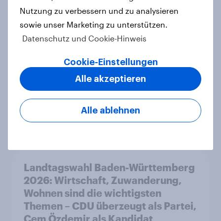
Artikel
Nutzung zu verbessern und zu analysieren
sowie unser Marketing zu unterstützen.
Datenschutz und Cookie-Hinweis
Frauen und Männer sind sich einig,
Cookie-Einstellungen
dass die Geschlechter
Alle akzeptieren
gleichgestellt sein sollten, aber
nicht, ob sie schon gleichgestellt
sind
Alle ablehnen
Artikel
Landtagswahl Baden-Württemberg
2026: Wirtschaft, Zuwanderung,
Wohnen sind die wichtigsten
Themen – CDU überzeugt als Partei,
Cem Özdemir als Kandidat