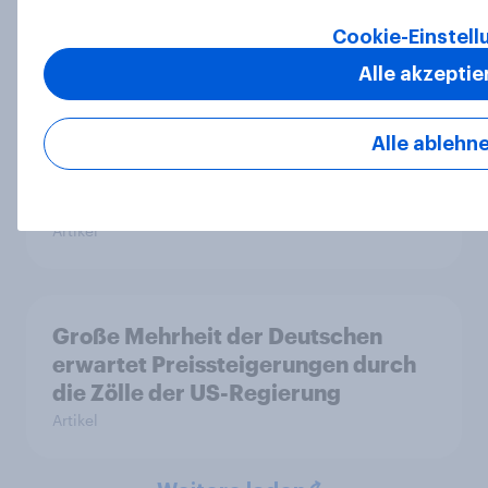
Artikel
Cookie-Einstel
Alle akzeptie
Große Mehrheit der Deutschen
erwartet hierzulande
Alle ablehn
Preissteigerungen aufgrund der
US-Zölle
Artikel
Große Mehrheit der Deutschen
erwartet Preissteigerungen durch
die Zölle der US-Regierung
Artikel