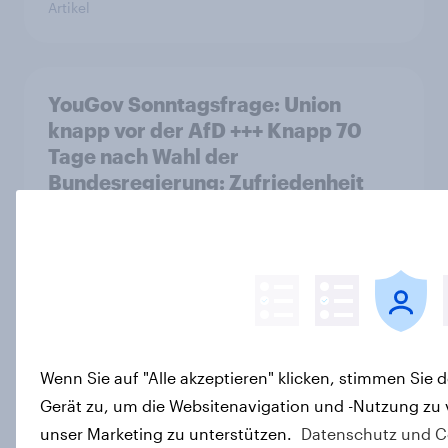
Artikel
YouGov Sonntagsfrage: Union
knapp vor der AfD +++ Knapp 70
Tage nach Wahl der
Bundesregierung: Zufriedenheit
bricht ein +++ Jens Spahn unter
Druck
Artikel
Starker Rückhalt für internationales
Wenn Sie auf "Alle akzeptieren" klicken, stimmen Sie
Genf in der Schweizer Bevölkerung,
Gerät zu, um die Websitenavigation und -Nutzung zu 
mehr Zurückhaltung bei
Unterstützung durch Bundesmittel
unser Marketing zu unterstützen.
Datenschutz und C