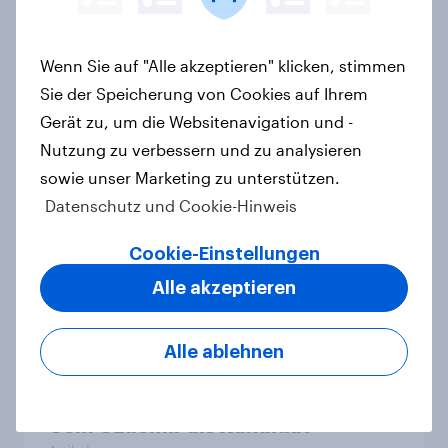
Wenn Sie auf "Alle akzeptieren" klicken, stimmen
Frauen und Männer sind sich einig,
Sie der Speicherung von Cookies auf Ihrem
dass die Geschlechter
Gerät zu, um die Websitenavigation und -
gleichgestellt sein sollten, aber
Nutzung zu verbessern und zu analysieren
nicht, ob sie schon gleichgestellt
sowie unser Marketing zu unterstützen.
sind
Datenschutz und Cookie-Hinweis
Artikel
Cookie-Einstellungen
Alle akzeptieren
Landtagswahl Baden-Württemberg
2026: Wirtschaft, Zuwanderung,
Alle ablehnen
Wohnen sind die wichtigsten
Themen – CDU überzeugt als Partei,
Cem Özdemir als Kandidat