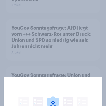
Artikel
YouGov Sonntagsfrage: AfD liegt
vorn +++ Schwarz-Rot unter Druck:
Union und SPD so niedrig wie seit
Jahren nicht mehr
Artikel
YouGov Sonntagsfrage: Union und
AfD gleichauf, Grüne so stark wie
zuletzt vor einem Jahr+++Mehrheit
glaubt nicht an ein schnelles Ende
des Iran-Kriegs
Artikel