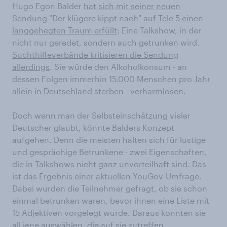
Hugo Egon Balder
hat sich mit seiner neuen
Sendung "Der klügere kippt nach" auf Tele 5 einen
langgehegten Traum erfüllt
: Eine Talkshow, in der
nicht nur geredet, sondern auch getrunken wird.
Suchthilfeverbände kritisieren die Sendung
allerdings
. Sie würde den Alkoholkonsum - an
dessen Folgen immerhin 15.000 Menschen pro Jahr
allein in Deutschland sterben - verharmlosen.
Doch wenn man der Selbsteinschätzung vieler
Deutscher glaubt, könnte Balders Konzept
aufgehen. Denn die meisten halten sich für lustige
und gesprächige Betrunkene - zwei Eigenschaften,
die in Talkshows nicht ganz unvorteilhaft sind. Das
ist das Ergebnis einer aktuellen YouGov-Umfrage.
Dabei wurden die Teilnehmer gefragt, ob sie schon
einmal betrunken waren, bevor ihnen eine Liste mit
15 Adjektiven vorgelegt wurde. Daraus konnten sie
all jene auswählen, die auf sie zutreffen.