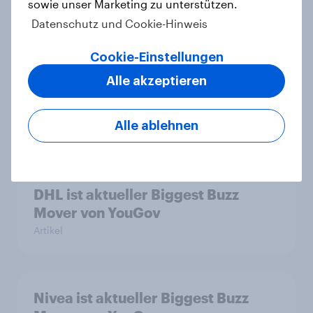
sowie unser Marketing zu unterstützen.
Aldi ist erneut Preis-Leistungs-
Sieger
Datenschutz und Cookie-Hinweis
Artikel
Cookie-Einstellungen
Alle akzeptieren
Preis-Leistungs-Ranking 2026
Alle ablehnen
Report
DHL ist aktueller Biggest Buzz
Mover von YouGov
Artikel
Nivea ist aktueller Biggest Buzz