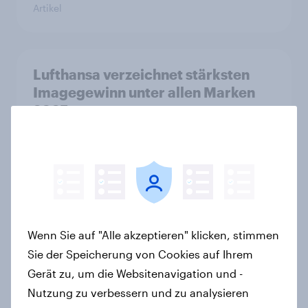
Artikel
Lufthansa verzeichnet stärksten
Imagegewinn unter allen Marken
2025
Artikel
WhatsApp überholt Samsung in
YouGovs Best Brand Rankings 2026
+++ adidas beste deutsche Marke
Wenn Sie auf "Alle akzeptieren" klicken, stimmen
Artikel
Sie der Speicherung von Cookies auf Ihrem
Gerät zu, um die Websitenavigation und -
Nutzung zu verbessern und zu analysieren