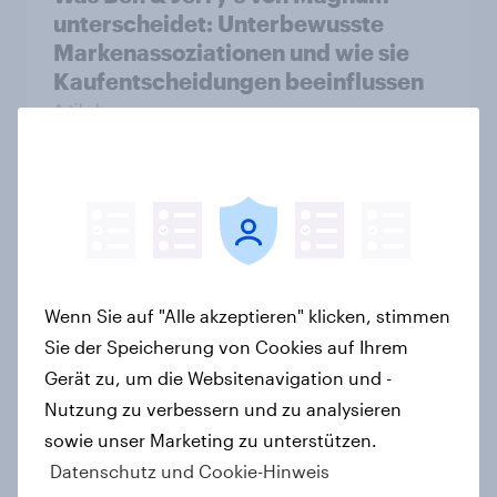
unterscheidet: Unterbewusste
Markenassoziationen und wie sie
Kaufentscheidungen beeinflussen
Artikel
[DE On-Demand Webinar] Wenn KI
die Suche übernimmt
Artikel
Wenn Sie auf "Alle akzeptieren" klicken, stimmen
Sie der Speicherung von Cookies auf Ihrem
Gerät zu, um die Websitenavigation und -
Das Geschäft mit dem Schlaf: Frei
verkäufliches Melatonin dominiert,
Nutzung zu verbessern und zu analysieren
doch digitale Produkte bieten
sowie unser Marketing zu unterstützen.
Wachstumspotenzial
Datenschutz und Cookie-Hinweis
Artikel