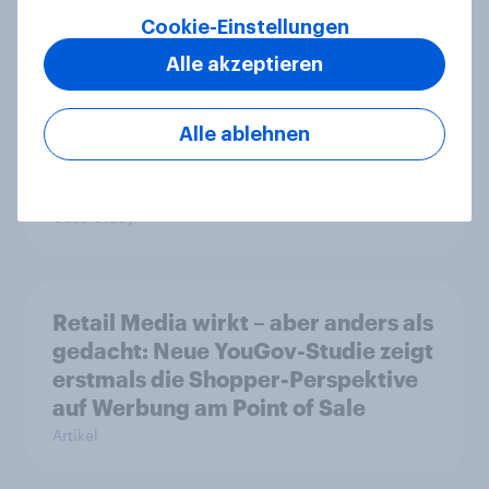
Cookie-Einstellungen
Alle akzeptieren
Wie FRoSTA mit YouGov Shopper
käuferorientierte
Alle ablehnen
Wachstumschancen in der
Kategorie identifiziert hat
Case Study
Retail Media wirkt – aber anders als
gedacht: Neue YouGov-Studie zeigt
erstmals die Shopper-Perspektive
auf Werbung am Point of Sale
Artikel