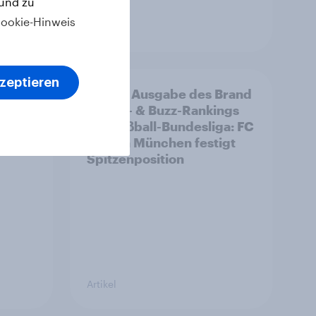
 und zu
ookie-Hinweis
Artikel
kzeptieren
rte
Zweite Ausgabe des Brand
n von
Health- & Buzz-Rankings
bolik
der Fußball-Bundesliga: FC
Bayern München festigt
Spitzenposition
Artikel