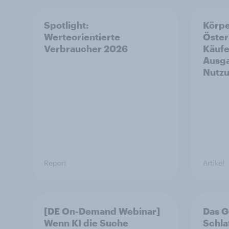
Spotlight:
Körpe
Werteorientierte
Öster
Verbraucher 2026
Käufe
Ausga
Nutz
Report
Artikel
[DE On-Demand Webinar]
Das G
Wenn KI die Suche
Schla