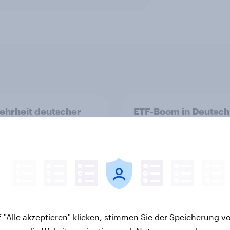
ehrheit deutscher
ETF-Boom in Deutsch
e- und
Wie gut kennen sich
nbesitzer hat keine
Verbraucher mit de
ersicherung
Anlageprodukt aus?
 "Alle akzeptieren" klicken, stimmen Sie der Speicherung v