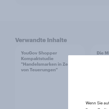
Verwandte Inhalte
YouGov Shopper
Die M
Kompaktstudie
Hund
"Handelsmarken in Zeiten
Katze
von Teuerungen"
Tierv
Wenn Sie auf