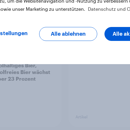
 zu, um die Websitenavigation und -Nutzung zu verbessern
sowie unser Marketing zu unterstützen.
Datenschutz und C
Artikel
stellungen
Alle ablehnen
Alle a
 YouGov-Studie zum
Pride: Werteorientie
onsum in
Verbraucher erwarte
chland – Jeder Vierte
Marken mehr als Sym
t wöchentlich
lhaltiges Bier,
olfreies Bier wächst
er 23 Prozent
Artikel