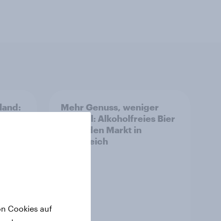
land:
Mehr Genuss, weniger
Alkohol: Alkoholfreies Bier
m
treibt den Markt in
Österreich
on Cookies auf