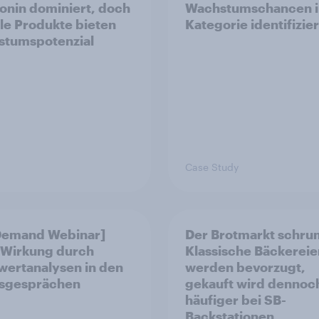
onin dominiert, doch
Wachstumschancen i
ale Produkte bieten
Kategorie identifizier
tumspotenzial
Case Study
Demand Webinar]
Der Brotmarkt schrum
Wirkung durch
Klassische Bäckereie
ertanalysen in den
werden bevorzugt,
esgesprächen
gekauft wird dennoc
häufiger bei SB-
Backstationen