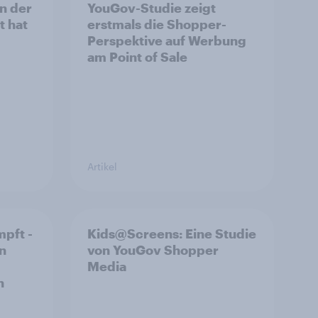
n der
YouGov-Studie zeigt
t hat
erstmals die Shopper-
Perspektive auf Werbung
am Point of Sale
Artikel
pft -
Kids@Screens: Eine Studie
n
von YouGov Shopper
Media
h