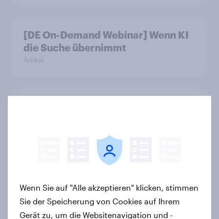
[DE On-Demand Webinar] Wenn KI
die Suche übernimmt
Artikel
Das Geschäft mit dem Schlaf: Frei
verkäufliches Melatonin dominiert,
doch digitale Produkte bieten
Wachstumspotenzial
Artikel
Wenn Sie auf "Alle akzeptieren" klicken, stimmen
Sie der Speicherung von Cookies auf Ihrem
Wie FRoSTA mit YouGov Shopper
Gerät zu, um die Websitenavigation und -
käuferorientierte