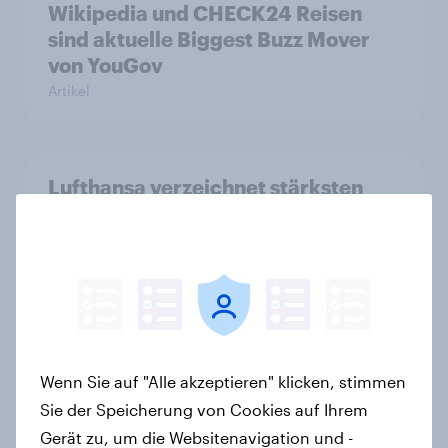
Wikipedia und CHECK24 Reisen
sind aktuelle Biggest Buzz Mover
von YouGov
Artikel
Lufthansa verzeichnet stärksten
Imagegewinn unter allen Marken
2025
Artikel
WhatsApp überholt Samsung in
Wenn Sie auf "Alle akzeptieren" klicken, stimmen
YouGovs Best Brand Rankings 2026
Sie der Speicherung von Cookies auf Ihrem
+++ adidas beste deutsche Marke
Gerät zu, um die Websitenavigation und -
Artikel