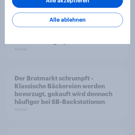
Alle akzeptieren
Alle ablehnen
[On-Demand Webinar] Mehr
Wirkung durch Mehrwertanalysen
in den Jahresgesprächen
Artikel
Der Brotmarkt schrumpft -
Klassische Bäckereien werden
bevorzugt, gekauft wird dennoch
häufiger bei SB-Backstationen
Artikel