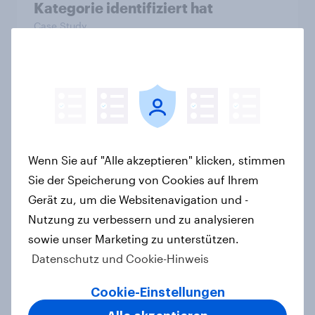
Kategorie identifiziert hat
Case Study
Retail Media wirkt – aber anders als
gedacht: Neue YouGov-Studie zeigt
erstmals die Shopper-Perspektive
auf Werbung am Point of Sale
Wenn Sie auf "Alle akzeptieren" klicken, stimmen
Artikel
Sie der Speicherung von Cookies auf Ihrem
Gerät zu, um die Websitenavigation und -
Nutzung zu verbessern und zu analysieren
[On-Demand Webinar] Zwischen
sowie unser Marketing zu unterstützen.
Zielgruppe und Zeitgeist - Mit den
Datenschutz und Cookie-Hinweis
Sinus Milieus Zukunftspotenziale
erkennen
Cookie-Einstellungen
Artikel