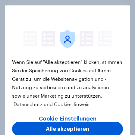
Das Geschäft mit dem Schlaf: Frei
verkäufliches Melatonin dominiert,
doch digitale Produkte bieten
Wachstumspotenzial
Artikel
Wenn Sie auf "Alle akzeptieren" klicken, stimmen
Sie der Speicherung von Cookies auf Ihrem
Wie FRoSTA mit YouGov Shopper
Gerät zu, um die Websitenavigation und -
käuferorientierte
Wachstumschancen in der
Nutzung zu verbessern und zu analysieren
Kategorie identifiziert hat
sowie unser Marketing zu unterstützen.
Case Study
Datenschutz und Cookie-Hinweis
Cookie-Einstellungen
Alle akzeptieren
Retail Media wirkt – aber anders als