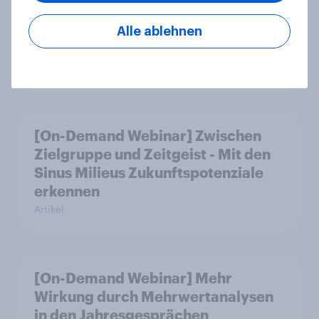
gedacht: Neue YouGov-Studie zeigt
erstmals die Shopper-Perspektive
Alle ablehnen
auf Werbung am Point of Sale
Artikel
[On-Demand Webinar] Zwischen
Zielgruppe und Zeitgeist - Mit den
Sinus Milieus Zukunftspotenziale
erkennen
Artikel
[On-Demand Webinar] Mehr
Wirkung durch Mehrwertanalysen
in den Jahresgesprächen