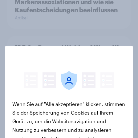
Markenassoziationen und wie sie
Kaufentscheidungen beeinflussen
Artikel
[DE On-Demand Webinar] Wenn KI
die Suche übernimmt
Artikel
Das Geschäft mit dem Schlaf: Frei
verkäufliches Melatonin dominiert,
Wenn Sie auf "Alle akzeptieren" klicken, stimmen
doch digitale Produkte bieten
Sie der Speicherung von Cookies auf Ihrem
Wachstumspotenzial
Gerät zu, um die Websitenavigation und -
Artikel
Nutzung zu verbessern und zu analysieren