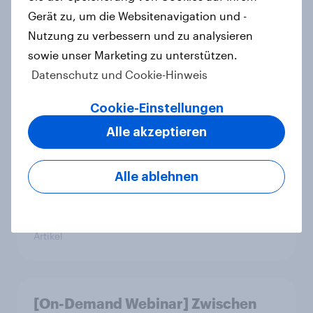
Gerät zu, um die Websitenavigation und -
Wie FRoSTA mit YouGov Shopper
Nutzung zu verbessern und zu analysieren
käuferorientierte
sowie unser Marketing zu unterstützen.
Wachstumschancen in der
Datenschutz und Cookie-Hinweis
Kategorie identifiziert hat
Case Study
Cookie-Einstellungen
Alle akzeptieren
Retail Media wirkt – aber anders als
Alle ablehnen
gedacht: Neue YouGov-Studie zeigt
erstmals die Shopper-Perspektive
auf Werbung am Point of Sale
Artikel
[On-Demand Webinar] Zwischen