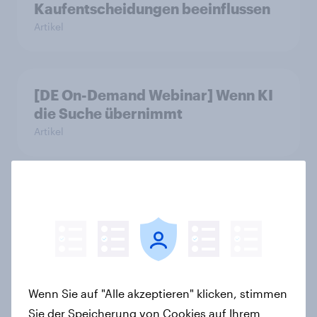
Kaufentscheidungen beeinflussen
Artikel
[DE On-Demand Webinar] Wenn KI
die Suche übernimmt
Artikel
Das Geschäft mit dem Schlaf: Frei
verkäufliches Melatonin dominiert,
doch digitale Produkte bieten
Wachstumspotenzial
Artikel
Wenn Sie auf "Alle akzeptieren" klicken, stimmen
Sie der Speicherung von Cookies auf Ihrem