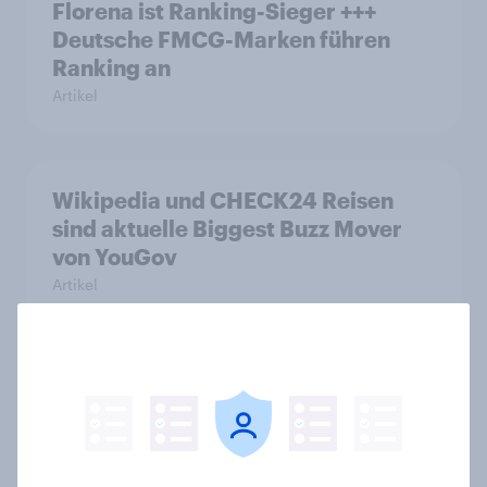
Florena ist Ranking-Sieger +++
Deutsche FMCG-Marken führen
Ranking an
Artikel
Wikipedia und CHECK24 Reisen
sind aktuelle Biggest Buzz Mover
von YouGov
Artikel
Lufthansa verzeichnet stärksten
Imagegewinn unter allen Marken
2025
Artikel