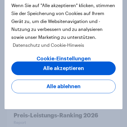
Wenn Sie auf "Alle akzeptieren" klicken, stimmen
Sie der Speicherung von Cookies auf Ihrem
Gerät zu, um die Websitenavigation und -
WhatsApp überholt Samsung in
Nutzung zu verbessern und zu analysieren
YouGovs Best Brand Rankings 2026
sowie unser Marketing zu unterstützen.
+++ adidas beste deutsche Marke
Datenschutz und Cookie-Hinweis
Artikel
Cookie-Einstellungen
Alle akzeptieren
Aldi ist erneut Preis-Leistungs-
Sieger
Alle ablehnen
Artikel
Preis-Leistungs-Ranking 2026
Report