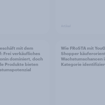
Artikel
eschäft mit dem
Wie FRoSTA mit You
f: Frei verkäufliches
Shopper käuferorient
onin dominiert, doch
Wachstumschancen i
ale Produkte bieten
Kategorie identifizier
tumspotenzial