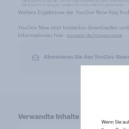
Weitere Ergebnisse der YouGov Now-App find
YouGov Now jetzt kostenlos downloaden und
Informationen hier:
yougov.de/yougovnow
Abonnieren Sie den YouGov-News
Verwandte Inhalte
Wenn Sie auf