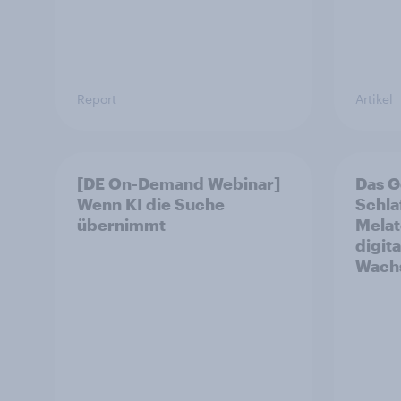
Report
Artikel
[DE On-Demand Webinar]
Das G
Wenn KI die Suche
Schla
übernimmt
Melat
digit
Wachs