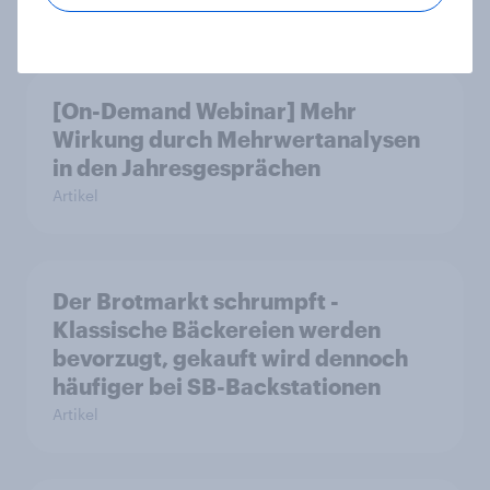
Artikel
[On-Demand Webinar] Mehr
Wirkung durch Mehrwertanalysen
in den Jahresgesprächen
Artikel
Der Brotmarkt schrumpft -
Klassische Bäckereien werden
bevorzugt, gekauft wird dennoch
häufiger bei SB-Backstationen
Artikel