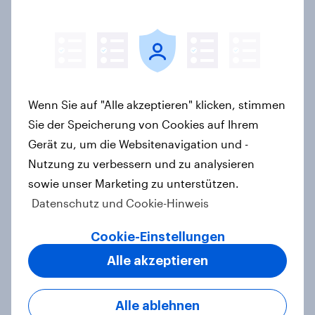
Wachstumschancen in der
Kategorie identifiziert hat
Case Study
Retail Media wirkt – aber anders als
Wenn Sie auf "Alle akzeptieren" klicken, stimmen
gedacht: Neue YouGov-Studie zeigt
Sie der Speicherung von Cookies auf Ihrem
erstmals die Shopper-Perspektive
Gerät zu, um die Websitenavigation und -
auf Werbung am Point of Sale
Nutzung zu verbessern und zu analysieren
Artikel
sowie unser Marketing zu unterstützen.
Datenschutz und Cookie-Hinweis
Cookie-Einstellungen
[On-Demand Webinar] Zwischen
Alle akzeptieren
Zielgruppe und Zeitgeist - Mit den
Sinus Milieus Zukunftspotenziale
erkennen
Alle ablehnen