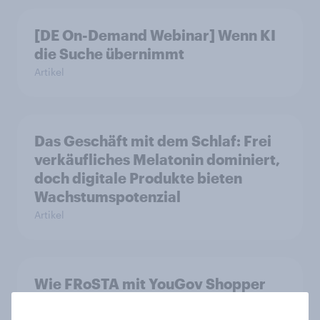
[DE On-Demand Webinar] Wenn KI
die Suche übernimmt
Artikel
Das Geschäft mit dem Schlaf: Frei
verkäufliches Melatonin dominiert,
doch digitale Produkte bieten
Wachstumspotenzial
Artikel
Wie FRoSTA mit YouGov Shopper
käuferorientierte