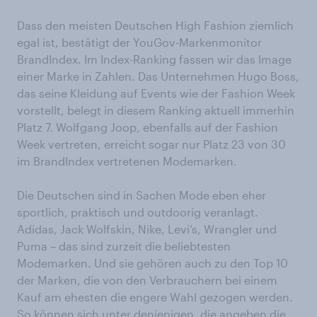
Dass den meisten Deutschen High Fashion ziemlich
egal ist, bestätigt der YouGov-Markenmonitor
BrandIndex. Im Index-Ranking fassen wir das Image
einer Marke in Zahlen. Das Unternehmen Hugo Boss,
das seine Kleidung auf Events wie der Fashion Week
vorstellt, belegt in diesem Ranking aktuell immerhin
Platz 7. Wolfgang Joop, ebenfalls auf der Fashion
Week vertreten, erreicht sogar nur Platz 23 von 30
im BrandIndex vertretenen Modemarken.
Die Deutschen sind in Sachen Mode eben eher
sportlich, praktisch und outdoorig veranlagt.
Adidas, Jack Wolfskin, Nike, Levi‘s, Wrangler und
Puma – das sind zurzeit die beliebtesten
Modemarken. Und sie gehören auch zu den Top 10
der Marken, die von den Verbrauchern bei einem
Kauf am ehesten die engere Wahl gezogen werden.
So können sich unter denjenigen, die angeben die