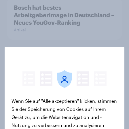
Bosch hat bestes
Arbeitgeberimage in Deutschland –
Neues YouGov-Ranking
Artikel
Die YouGov Kunden-Champions:
Florena ist Ranking-Sieger +++
Deutsche FMCG-Marken führen
Ranking an
Artikel
Wenn Sie auf "Alle akzeptieren" klicken, stimmen
Sie der Speicherung von Cookies auf Ihrem
Wikipedia und CHECK24 Reisen
Gerät zu, um die Websitenavigation und -
sind aktuelle Biggest Buzz Mover
Nutzung zu verbessern und zu analysieren