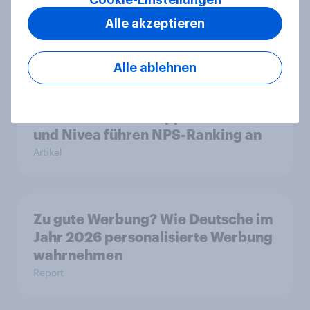
Cookie-Einstellungen
Artikel
Alle akzeptieren
Alle ablehnen
Weltneuheit: Erste skalierte Studie
zeigt Impact von Werbung auf Net
Promoter Score – Apple, Amazon
und Nivea führen NPS-Ranking an
Artikel
Zu gute Werbung? Wie Deutsche im
Jahr 2026 personalisierte Werbung
wahrnehmen
Report