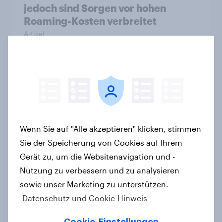
jedoch sind Sorgen vor hohen
Roaming-Kosten verbreitet
Artikel
Stabilität oder
Standortattraktivität für den
Schweizer Finanzplatz? Wo die
Bevölkerung in der Debatte um die
Wenn Sie auf "Alle akzeptieren" klicken, stimmen
Regulierung von Grossbanken steht
Sie der Speicherung von Cookies auf Ihrem
Artikel
Gerät zu, um die Websitenavigation und -
Nutzung zu verbessern und zu analysieren
sowie unser Marketing zu unterstützen.
YouGov-Studie: Pride-Engagement
Datenschutz und Cookie-Hinweis
von Marken – Sichtbarkeit allein
reicht nicht aus