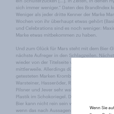
ein Schulterzucken [...]. In Zeiten, in denen 
sich immer weniger.“ Daten des BrandIndex k
Weniger als jeder dritte Kenner der Marke Ma
Wochen von ihr überhaupt etwas gehört (Basis
und Celebrations sind es noch weniger: Maxim
Marke etwas mitbekommen zu haben.
Und zum Glück für Mars steht mit dem Bier-
nächste Aufreger in den Schlagzeilen. Nächst
wieder von der Titelseite verdrängt. So funkt
mittlerweile. Allerdings dürfte das Unkrautver
getesteten Marken Krombacher, Oettinger, Bitb
Warsteiner, Hasseröder, Radeberger, Erdinger
Pilsner und Jever sehr wahrscheinlich deutlic
Plastik im Schokoriegel. Das liegt am Reinhei
Bier kann nicht rein sein wenn da Unkrautvern
Wenn Sie auf
wenn das nach Aussagen
des Deutschen Brau