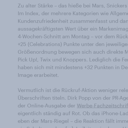
Zu alter Stärke – das hieße bei Mars, Snickers
Im Index, der mehrere Kategorien wie Allgeme
Kundenzufriedenheit zusammenfasst und dam
aussagekräftigsten Wert über ein Markenimage
4-Wochen-Schnitt am Montag – vor dem Rückr
+25 (Celebrations) Punkte unter den jeweilige
Größenordnung bewegen sich auch direkte Mi
Pick Up!, Twix und Knoppers. Lediglich die F
haben sich mit mindestens +32 Punkten in De
Image erarbeitet.
Vermutlich ist die Rückruf-Aktion weniger re
Überschriften titeln. Dirk Popp von der PR-Ag
der Online-Ausgabe der
Werbe-Fachzeitschrif
eigentlich ständig auf Rot. Ob das iPhone-Lad
eben der Mars-Riegel – die Reaktion fällt imm