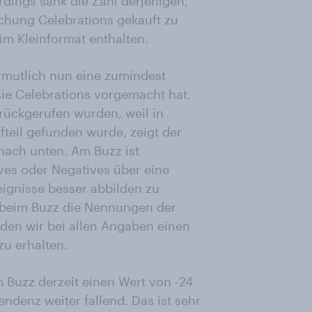
erdings sank die Zahl derjenigen,
chung Celebrations gekauft zu
im Kleinformat enthalten.
ermutlich nun eine zumindest
sie Celebrations vorgemacht hat.
ückgerufen wurden, weil in
teil gefunden wurde, zeigt der
nach unten. Am Buzz ist
ives oder Negatives über eine
eignisse besser abbilden zu
) beim Buzz die Nennungen der
en wir bei allen Angaben einen
u erhalten.
 Buzz derzeit einen Wert von -24
endenz weiter fallend. Das ist sehr