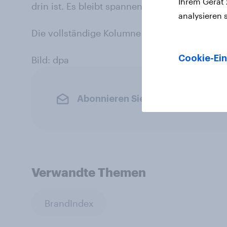
Ihrem Gerät
drin ist. Es bleibt spannend!
analysieren 
Die vollständige Kolumne finden Sie
hier
.
Cookie-Ein
Bild: dpa
Abonnieren Sie den YouGov-News
Verwandte Themen
BrandIndex