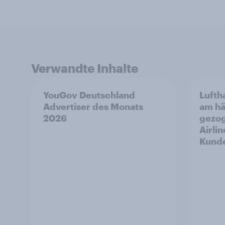
Verwandte Inhalte
YouGov Deutschland
Lufth
Advertiser des Monats
am hä
2026
gezog
Airli
Kunde