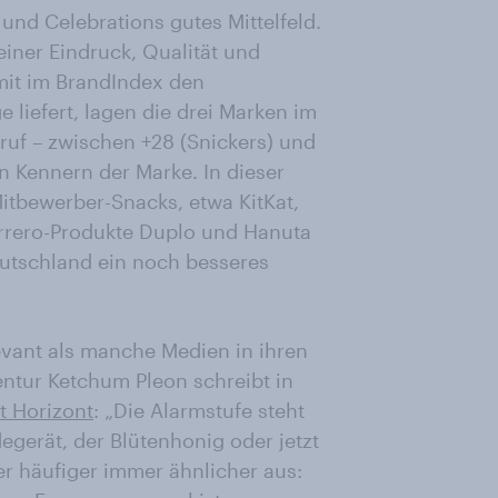
 und Celebrations gutes Mittelfeld.
iner Eindruck, Qualität und
it im BrandIndex den
 liefert, lagen die drei Marken im
uf – zwischen +28 (Snickers) und
n Kennern der Marke. In dieser
tbewerber-Snacks, etwa KitKat,
errero-Produkte Duplo und Hanuta
utschland ein noch besseres
levant als manche Medien in ihren
entur Ketchum Pleon schreibt in
t Horizont
: „Die Alarmstufe steht
egerät, der Blütenhonig oder jetzt
er häufiger immer ähnlicher aus: