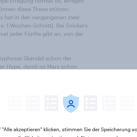
Hype-Erregung normal ist, erregen
önnen diese These stützen:
rs hat in den vergangenen zwei
: 1-Wochen-Schnitt). Bei Snickers
al jeder Fünfte gibt an, von der
Glyphosat-Skandal schon der
er Hype, damit ist Mars schon
ioniert unsere Medienwelt
nichtungsmittel im Bier für die
urger, Veltins, Beck’s, Paulaner,
, Augustiner, Franziskaner, König
h schädlicher wirken als der
tsgebot für deutsches Bier. Und ein
ichtungsmittel drin ist – auch
 "Alle akzeptieren" klicken, stimmen Sie der Speicherung v
er- Bund „inzwischen fast überall“