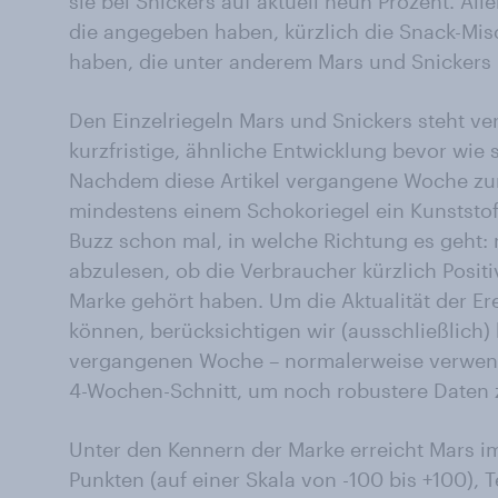
sie bei Snickers auf aktuell neun Prozent. All
die angegeben haben, kürzlich die Snack-Mis
haben, die unter anderem Mars und Snickers 
Den Einzelriegeln Mars und Snickers steht v
kurzfristige, ähnliche Entwicklung bevor wie 
Nachdem diese Artikel vergangene Woche zur
mindestens einem Schokoriegel ein Kunststoff
Buzz schon mal, in welche Richtung es geht: 
abzulesen, ob die Verbraucher kürzlich Posit
Marke gehört haben. Um die Aktualität der Er
können, berücksichtigen wir (ausschließlich
vergangenen Woche – normalerweise verwend
4-Wochen-Schnitt, um noch robustere Daten z
Unter den Kennern der Marke erreicht Mars im
Punkten (auf einer Skala von -100 bis +100), T