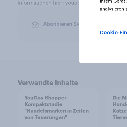
Ihrem Gerät
Informationen hier:
yougov.de/yougovnow
analysieren 
Abonnieren Sie den YouGov-News
Cookie-Ein
Verwandte Inhalte
YouGov Shopper
Die M
Kompaktstudie
Hund
"Handelsmarken in Zeiten
Katze
von Teuerungen"
Tierv