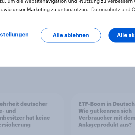
 zu, um die Websitenavigation und -Nutzung zu verbessern
sowie unser Marketing zu unterstützen.
Datenschutz und C
letter
stellungen
Alle ablehnen
Alle a
ehrheit deutscher
ETF-Boom in Deutsch
e- und
Wie gut kennen sich
nbesitzer hat keine
Verbraucher mit de
ersicherung
Anlageprodukt aus?