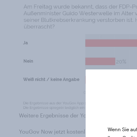
Weitere Ergebnisse der YouGov Now-App find
Wenn Sie auf
YouGov Now jetzt kostenlos downloaden und