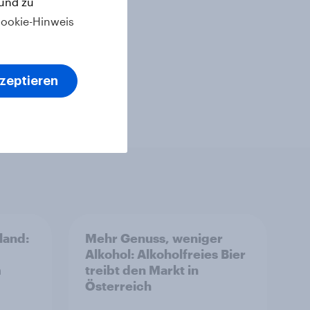
 und zu
ookie-Hinweis
kzeptieren
land:
Mehr Genuss, weniger
Alkohol: Alkoholfreies Bier
m
treibt den Markt in
Österreich