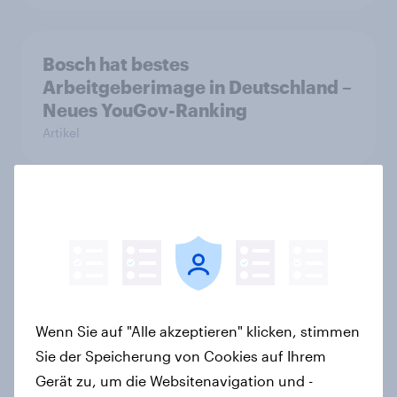
Bosch hat bestes
Arbeitgeberimage in Deutschland –
Neues YouGov-Ranking
Artikel
Die YouGov Kunden-Champions:
Florena ist Ranking-Sieger +++
Deutsche FMCG-Marken führen
Ranking an
Artikel
Wenn Sie auf "Alle akzeptieren" klicken, stimmen
Sie der Speicherung von Cookies auf Ihrem
Gerät zu, um die Websitenavigation und -
Wikipedia und CHECK24 Reisen