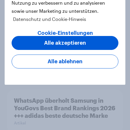
Nutzung zu verbessern und zu analysieren
sind aktuelle Biggest Buzz Mover
sowie unser Marketing zu unterstützen.
von YouGov
Datenschutz und Cookie-Hinweis
Artikel
Cookie-Einstellungen
Alle akzeptieren
Lufthansa verzeichnet stärksten
Imagegewinn unter allen Marken
Alle ablehnen
2025
Artikel
WhatsApp überholt Samsung in
YouGovs Best Brand Rankings 2026
+++ adidas beste deutsche Marke
Artikel