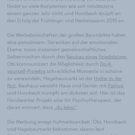
findet so viele Rezipienten wie seit mindestens
einem ganzen Jahr nicht und Hornbach knüpft an
den Erfolg der Frühlings- und Herbstsaison 2015 an.
Die Werbebotschaften der großen Baumärkte haben
eins gemeinsam: Sie wirken auf der emotionalen
Ebene. toom inszeniert gemeinschaftliches
Selbermachen durch den
Neubau eines Spielplatzes
,
Obi kommuniziert die Möglichkeit durch
Do-it-
yourself-Projekte
schreckliche Momente in schöne
zu verwandeln, Hagebaumarkt ist der
Helfer in der
Not
, Bauhaus versieht Haus und Garten mit
Pathos
und Hornbach trumpft am dicksten auf: Hier ist das
Handwerker-Projekt eine Art Psychotherapeut, der
daran erinnert, dass
„du lebst“
.
Die Werbung erregt Aufmerksamkeit. Obi, Hornbach
und Hagebaumarkt bekommen davon laut