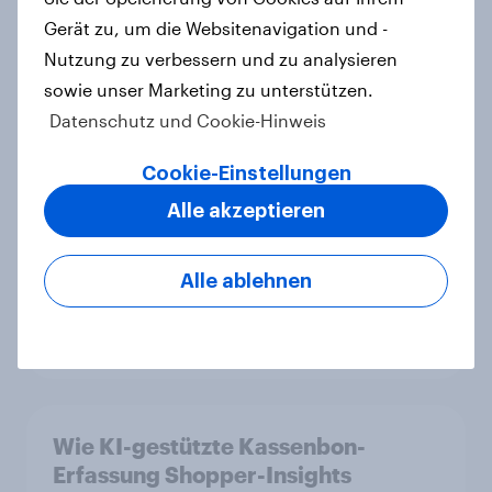
Gerät zu, um die Websitenavigation und -
Nutzung zu verbessern und zu analysieren
Einführung des YouGov AI Agent
sowie unser Marketing zu unterstützen.
ermöglicht konversationelle
Analyse hochwertiger Daten für
Datenschutz und Cookie-Hinweis
alle YouGov-Lösungen
Cookie-Einstellungen
Artikel
Alle akzeptieren
Debt, Savings & Investment Report
Alle ablehnen
2026 – Deutschland
Report
Wie KI-gestützte Kassenbon-
Erfassung Shopper-Insights