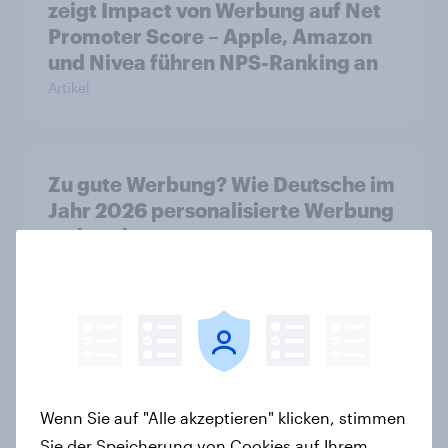
zeigt Impact von Werbung auf Net
Promoter Score – Apple, Amazon
und Nivea führen NPS-Ranking an
Artikel
Zu gute Werbung? Wie Deutsche im
Jahr 2026 personalisierte Werbung
wahrnehmen
Report
Barrierefreiheit für sehbehinderte
Panelmitglieder ermöglichen
Artikel
Wenn Sie auf "Alle akzeptieren" klicken, stimmen
Sie der Speicherung von Cookies auf Ihrem