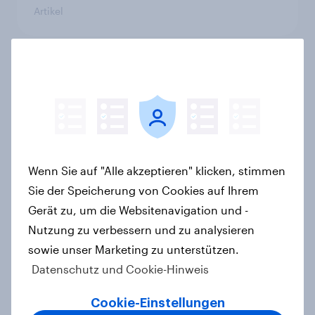
Artikel
Das Geschäft mit dem Schlaf: Frei
verkäufliches Melatonin dominiert,
doch digitale Produkte bieten
Wachstumspotenzial
Artikel
Wenn Sie auf "Alle akzeptieren" klicken, stimmen
Sie der Speicherung von Cookies auf Ihrem
Gerät zu, um die Websitenavigation und -
Wie FRoSTA mit YouGov Shopper
Nutzung zu verbessern und zu analysieren
käuferorientierte
sowie unser Marketing zu unterstützen.
Wachstumschancen in der
Datenschutz und Cookie-Hinweis
Kategorie identifiziert hat
Case Study
Cookie-Einstellungen