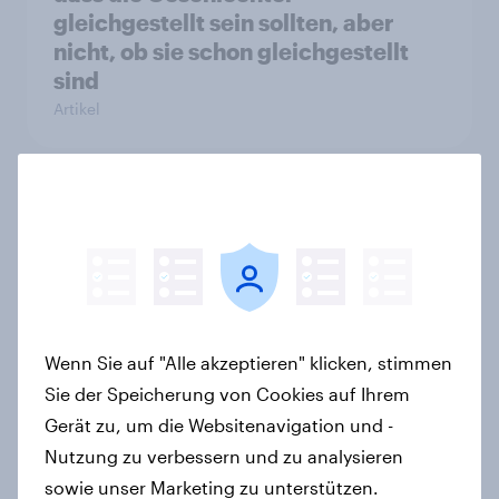
gleichgestellt sein sollten, aber
nicht, ob sie schon gleichgestellt
sind
Artikel
Landtagswahl Baden-Württemberg
2026: Wirtschaft, Zuwanderung,
Wohnen sind die wichtigsten
Themen – CDU überzeugt als Partei,
Cem Özdemir als Kandidat
Artikel
Wenn Sie auf "Alle akzeptieren" klicken, stimmen
Sie der Speicherung von Cookies auf Ihrem
Gerät zu, um die Websitenavigation und -
Nutzung zu verbessern und zu analysieren
Zeitenwende 2.0 – Wie
sowie unser Marketing zu unterstützen.
Europäerinnen und Europäer die