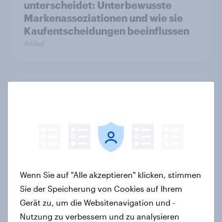
unterscheidet: Unterbewusste
Markenassoziationen und wie sie
Kaufentscheidungen beeinflussen
Artikel
[DE On-Demand Webinar] Wenn KI
die Suche übernimmt
Artikel
Das Geschäft mit dem Schlaf: Frei
Wenn Sie auf "Alle akzeptieren" klicken, stimmen
verkäufliches Melatonin dominiert,
Sie der Speicherung von Cookies auf Ihrem
doch digitale Produkte bieten
Wachstumspotenzial
Gerät zu, um die Websitenavigation und -
Artikel
Nutzung zu verbessern und zu analysieren