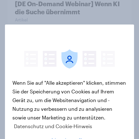
[DE On-Demand Webinar] Wenn KI
die Suche übernimmt
Artikel
Das Geschäft mit dem Schlaf: Frei
verkäufliches Melatonin dominiert,
doch digitale Produkte bieten
Wachstumspotenzial
Artikel
Wenn Sie auf "Alle akzeptieren" klicken, stimmen
Sie der Speicherung von Cookies auf Ihrem
Gerät zu, um die Websitenavigation und -
Nutzung zu verbessern und zu analysieren
Wie FRoSTA mit YouGov Shopper
sowie unser Marketing zu unterstützen.
käuferorientierte
Datenschutz und Cookie-Hinweis
Wachstumschancen in der
Kategorie identifiziert hat