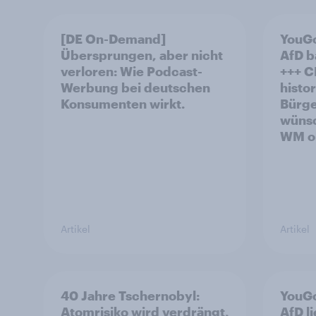
[DE On-Demand]
YouGo
Übersprungen, aber nicht
AfD b
verloren: Wie Podcast-
+++ CDU/CSU und SPD
Werbung bei deutschen
histo
Konsumenten wirkt.
Bürge
wünsc
WM oh
Artikel
Artikel
40 Jahre Tschernobyl:
YouGo
Atomrisiko wird verdrängt,
AfD l