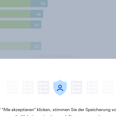
men etwas damit zu tun, wie
i den in diesem Falle deutlich
verdienern sagen deutlich mehr
dass „früher alles schlechter“ war.
 Zumindest glauben das viele
ass es in 50 Jahren Menschen wie
lich 15 Prozent sagen das
 "Alle akzeptieren" klicken, stimmen Sie der Speicherung v