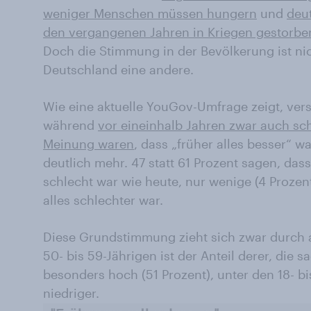
weniger Menschen müssen hungern
und
deu
den vergangenen Jahren in Kriegen gestorbe
Doch die Stimmung in der Bevölkerung ist nic
Deutschland eine andere.
Wie eine aktuelle YouGov-Umfrage zeigt, ver
während
vor eineinhalb Jahren zwar auch sc
Meinung waren
, dass „früher alles besser“ wa
deutlich mehr. 47 statt 61 Prozent sagen, das
schlecht war wie heute, nur wenige (4 Prozen
alles schlechter war.
Diese Grundstimmung zieht sich zwar durch a
50- bis 59-Jährigen ist der Anteil derer, die s
besonders hoch (51 Prozent), unter den 18- bi
niedriger.