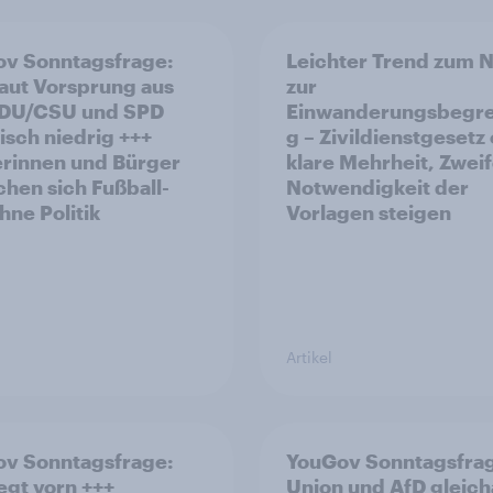
v Sonntagsfrage:
Leichter Trend zum N
aut Vorsprung aus
zur
Einwanderungsbegr
risch niedrig +++
g – Zivildienstgesetz
rinnen und Bürger
klare Mehrheit, Zweif
hen sich Fußball-
Notwendigkeit der
ne Politik
Vorlagen steigen
Artikel
v Sonntagsfrage:
YouGov Sonntagsfra
iegt vorn +++
Union und AfD gleich