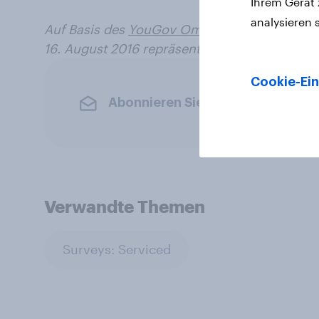
Ihrem Gerät
analysieren 
Auf Basis des
YouGov Omnibus
wurden 1040 
16. August 2016 repräsentativ befragt.
Cookie-Ein
Abonnieren Sie den YouGov-News
Verwandte Themen
Surveys: Serviced