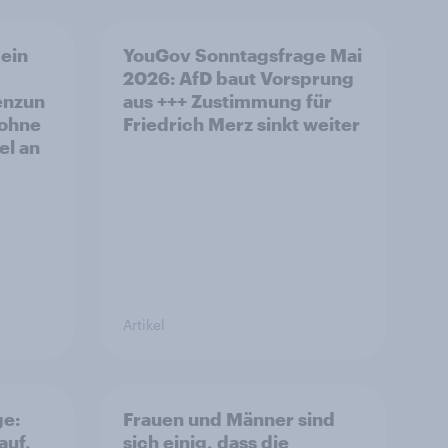
ein
YouGov Sonntagsfrage Mai
2026: AfD baut Vorsprung
enzun
aus +++ Zustimmung für
 ohne
Friedrich Merz sinkt weiter
el an
Artikel
ge:
Frauen und Männer sind
auf,
sich einig, dass die