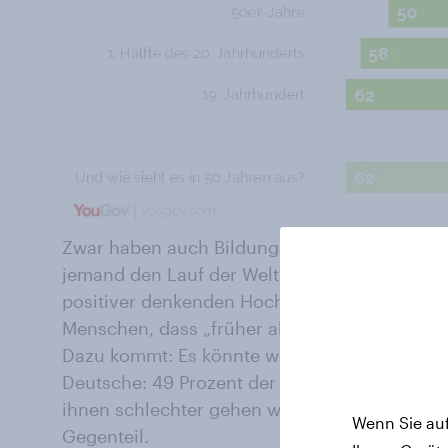
Zwar haben auch Bildungsniveau und Einkom
jemand den Lauf der Welt sieht. Doch auch be
positiver denkenden Hochgebildeten und Gut
Menschen, dass „früher alles besser“ war als 
Dazu kommt: Es könnte weiter bergab gehen.
Deutsche: 49 Prozent der Befragten sagen, d
ihnen schlechter gehen wird als heute. Ledig
Wenn Sie auf
Gegenteil.