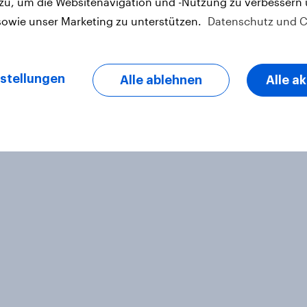
 zu, um die Websitenavigation und -Nutzung zu verbessern
sowie unser Marketing zu unterstützen.
Datenschutz und C
Personen im Zeitraum vom 12. bis
stellungen
Alle ablehnen
Alle a
letter