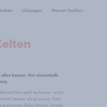
anchen
Lösungen
Warum YouGov
Zeiten
alles besser. Vor eineinhalb
ung.
enschheit geht es heute - trotz
chnitt besser als je zuvor. Fast
ng auf einem Rekordhoch
,
immer