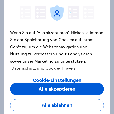
Frauen und Männer sind sich einig,
dass die Geschlechter
gleichgestellt sein sollten, aber
nicht, ob sie schon gleichgestellt
Wenn Sie auf "Alle akzeptieren" klicken, stimmen
sind
Sie der Speicherung von Cookies auf Ihrem
Artikel
Gerät zu, um die Websitenavigation und -
Nutzung zu verbessern und zu analysieren
sowie unser Marketing zu unterstützen.
Datenschutz und Cookie-Hinweis
Landtagswahl Baden-Württemberg
2026: Wirtschaft, Zuwanderung,
Cookie-Einstellungen
Wohnen sind die wichtigsten
Themen – CDU überzeugt als Partei,
Alle akzeptieren
Cem Özdemir als Kandidat
Artikel
Alle ablehnen