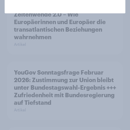
Zeitenwende 2.0 – Wie
Europäerinnen und Europäer die
transatlantischen Beziehungen
wahrnehmen
Artikel
YouGov Sonntagsfrage Februar
2026: Zustimmung zur Union bleibt
unter Bundestagswahl-Ergebnis +++
Zufriedenheit mit Bundesregierung
auf Tiefstand
Artikel