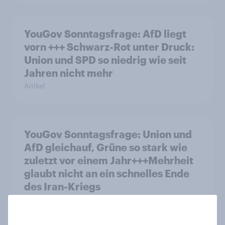
YouGov Sonntagsfrage: AfD liegt
vorn +++ Schwarz-Rot unter Druck:
Union und SPD so niedrig wie seit
Jahren nicht mehr
Artikel
YouGov Sonntagsfrage: Union und
AfD gleichauf, Grüne so stark wie
zuletzt vor einem Jahr+++Mehrheit
glaubt nicht an ein schnelles Ende
des Iran-Kriegs
Artikel