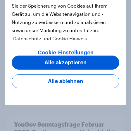
Sie der Speicherung von Cookies auf Ihrem
2026: Wirtschaft, Zuwanderung,
Gerät zu, um die Websitenavigation und -
Wohnen sind die wichtigsten
Themen – CDU überzeugt als Partei,
Nutzung zu verbessern und zu analysieren
Cem Özdemir als Kandidat
sowie unser Marketing zu unterstützen.
Artikel
Datenschutz und Cookie-Hinweis
Cookie-Einstellungen
Alle akzeptieren
Zeitenwende 2.0 – Wie
Europäerinnen und Europäer die
transatlantischen Beziehungen
Alle ablehnen
wahrnehmen
Artikel
YouGov Sonntagsfrage Februar