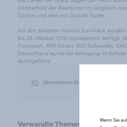
Unterschied der Reaktionen im Vergleich zwi
Clinton und dem von Donald Trump.
Für den aktuellen YouGov EuroTrack wurden
bis 25. Oktober 2016 repräsentativ befragt: 1
Franzosen, 1019 Dänen, 1021 Schweden, 1000
Deutschland wurde die Befragung im Rahme
durchgeführt.
Abonnieren Sie den YouGov-News
Wenn Sie auf
Verwandte Themen