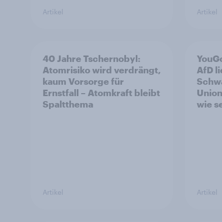
Artikel
Artikel
40 Jahre Tschernobyl:
YouGo
Atomrisiko wird verdrängt,
AfD l
kaum Vorsorge für
Schwa
Ernstfall – Atomkraft bleibt
Union
Spaltthema
wie s
Artikel
Artikel