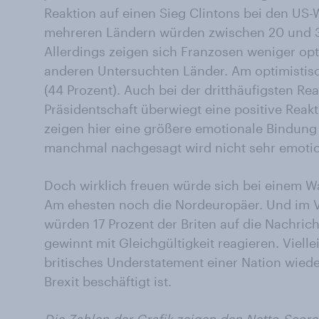
Reaktion auf einen Sieg Clintons bei den US-
mehreren Ländern würden zwischen 20 und 3
Allerdings zeigen sich Franzosen weniger opti
anderen Untersuchten Länder. Am optimistis
(44 Prozent). Auch bei der dritthäufigsten Rea
Präsidentschaft überwiegt eine positive Reak
zeigen hier eine größere emotionale Bindung 
manchmal nachgesagt wird nicht sehr emoti
Doch wirklich freuen würde sich bei einem W
Am ehesten noch die Nordeuropäer. Und im V
würden 17 Prozent der Briten auf die Nachrich
gewinnt mit Gleichgültigkeit reagieren. Vielle
britisches Understatement einer Nation wiede
Brexit beschäftigt ist.
Die Zahlen der Grafik zeigen den Netto-Score