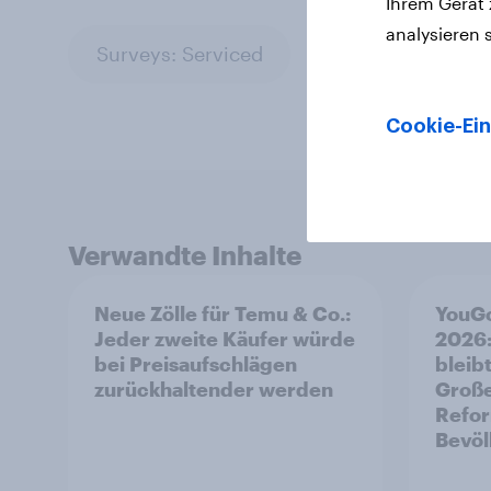
Ihrem Gerät
analysieren 
Surveys: Serviced
Cookie-Ein
Verwandte Inhalte
Neue Zölle für Temu & Co.:
YouGo
Jeder zweite Käufer würde
2026:
bei Preisaufschlägen
bleibt
zurückhaltender werden
Große
Refor
Bevöl