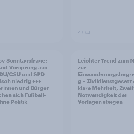
Artikel
v Sonntagsfrage:
Leichter Trend zum N
aut Vorsprung aus
zur
Einwanderungsbegr
risch niedrig +++
g – Zivildienstgesetz
rinnen und Bürger
klare Mehrheit, Zweif
hen sich Fußball-
Notwendigkeit der
ne Politik
Vorlagen steigen