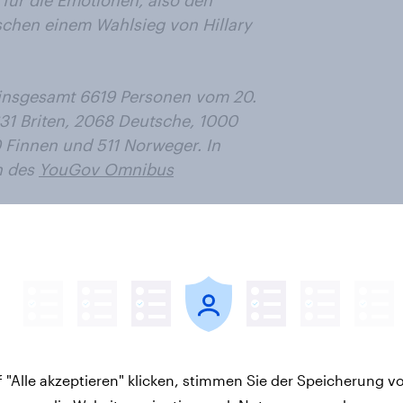
schen einem Wahlsieg von Hillary
 insgesamt 6619 Personen vom 20.
631 Briten, 2068 Deutsche, 1000
 Finnen und 511 Norweger. In
n des
YouGov Omnibus
letter
 "Alle akzeptieren" klicken, stimmen Sie der Speicherung v