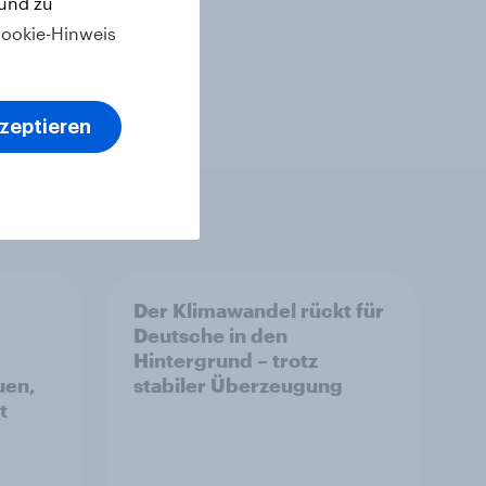
 und zu
ookie-Hinweis
kzeptieren
Der Klimawandel rückt für
Deutsche in den
Hintergrund – trotz
uen,
stabiler Überzeugung
t