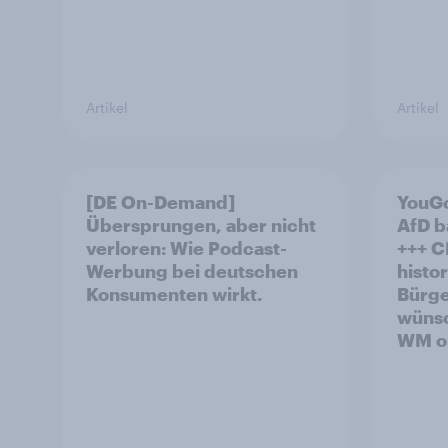
Artikel
Artikel
[DE On-Demand]
YouGo
Übersprungen, aber nicht
AfD b
verloren: Wie Podcast-
+++ CDU/CSU und SPD
Werbung bei deutschen
histo
Konsumenten wirkt.
Bürge
wünsc
WM oh