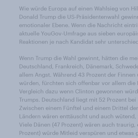
Wie würde Europa auf einen Wahlsieg von Hil
Donald Trump die US-Präsidentenwahl gewinnt
emotionaler Ebene. Wenn die Nachricht eintrif
aktuelle YouGov-Umfrage aus sieben europäis
Reaktionen je nach Kandidat sehr unterschied
Wenn Trump die Wahl gewinnt, hätten die mei
Deutschland, Frankreich, Dänemark, Schwed
allem Angst. Während 43 Prozent der Finnen
würden, fürchten sich offenbar vor allem di
Vergleich dazu wenn Clinton gewonnen würde
Trumps. Deutschland liegt mit 52 Prozent bei 
Zwischen einem Fünftel und einem Drittel de
Ländern wären enttäuscht und auch wütend, w
Viele Dänen (47 Prozent) wären auch traurig, 
Prozent) würde Mitleid verspüren und etwas g