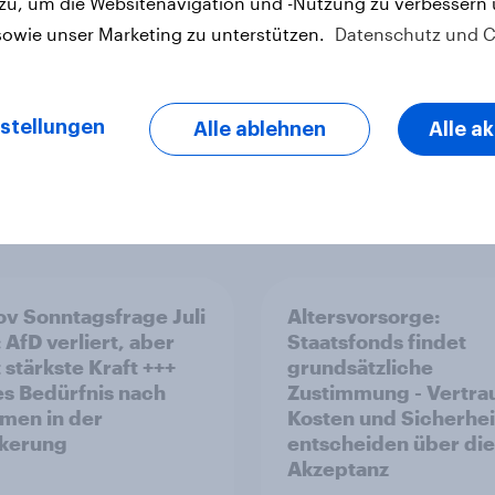
 zu, um die Websitenavigation und -Nutzung zu verbessern
sowie unser Marketing zu unterstützen.
Datenschutz und C
stellungen
Alle ablehnen
Alle a
v Sonntagsfrage Juli
Altersvorsorge:
 AfD verliert, aber
Staatsfonds findet
 stärkste Kraft +++
grundsätzliche
s Bedürfnis nach
Zustimmung - Vertra
men in der
Kosten und Sicherhei
kerung
entscheiden über die
Akzeptanz