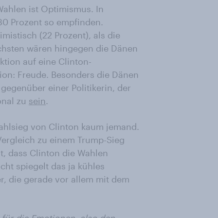
Wahlen ist Optimismus. In
0 Prozent so empfinden.
mistisch (22 Prozent), als die
chsten wären hingegen die Dänen
ktion auf eine Clinton-
tion: Freude. Besonders die Dänen
gegenüber einer Politikerin, der
onal zu
sein
.
ahlsieg von Clinton kaum jemand.
ergleich zu einem Trump-Sieg
t, dass Clinton die Wahlen
icht spiegelt das ja kühles
r, die gerade vor allem mit dem
 für die Emotionen, also den