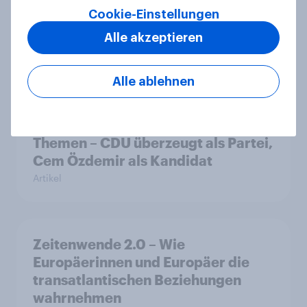
sind
Cookie-Einstellungen
Artikel
Alle akzeptieren
Alle ablehnen
Landtagswahl Baden-Württemberg
2026: Wirtschaft, Zuwanderung,
Wohnen sind die wichtigsten
Themen – CDU überzeugt als Partei,
Cem Özdemir als Kandidat
Artikel
Zeitenwende 2.0 – Wie
Europäerinnen und Europäer die
transatlantischen Beziehungen
wahrnehmen