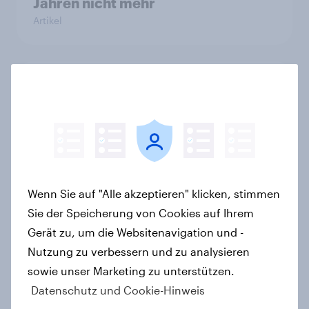
Jahren nicht mehr
Artikel
YouGov Sonntagsfrage: Union und
AfD gleichauf, Grüne so stark wie
zuletzt vor einem Jahr+++Mehrheit
glaubt nicht an ein schnelles Ende
des Iran-Kriegs
Artikel
Wenn Sie auf "Alle akzeptieren" klicken, stimmen
Sie der Speicherung von Cookies auf Ihrem
Gerät zu, um die Websitenavigation und -
Frauen und Männer sind sich einig,
Nutzung zu verbessern und zu analysieren
dass die Geschlechter
sowie unser Marketing zu unterstützen.
gleichgestellt sein sollten, aber
Datenschutz und Cookie-Hinweis
nicht, ob sie schon gleichgestellt