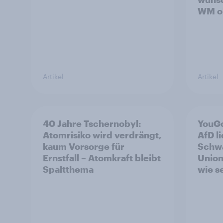
WM oh
Artikel
Artikel
40 Jahre Tschernobyl:
YouGo
Atomrisiko wird verdrängt,
AfD l
kaum Vorsorge für
Schwa
Ernstfall – Atomkraft bleibt
Union
Spaltthema
wie s