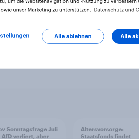
 zu, um die Websitenavigation und -Nutzung zu verbessern
sowie unser Marketing zu unterstützen.
Datenschutz und C
stellungen
Alle ablehnen
Alle a
v Sonntagsfrage Juli
Altersvorsorge:
 AfD verliert, aber
Staatsfonds findet