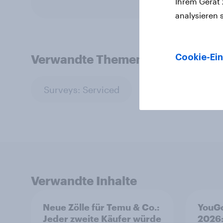
Ihrem Gerät
analysieren 
Verwandte Themen
Cookie-Ein
Surveys: Serviced
Verwandte Inhalte
Neue Zölle für Temu & Co.:
YouGo
Jeder zweite Käufer würde
2026: