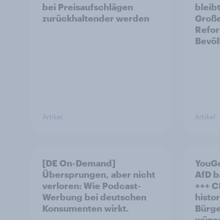
bei Preisaufschlägen
bleibt
zurückhaltender werden
Große
Refor
Bevöl
Artikel
Artikel
[DE On-Demand]
YouGo
Übersprungen, aber nicht
AfD b
verloren: Wie Podcast-
+++ CDU/CSU und SPD
Werbung bei deutschen
histo
Konsumenten wirkt.
Bürge
wünsc