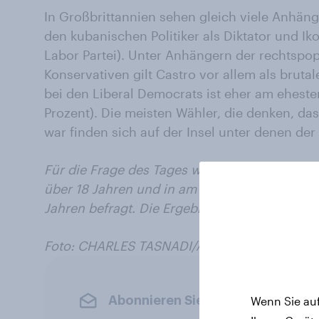
In Großbrittannien sehen gleich viele Anhän
den kubanischen Politiker als Diktator und Iko
Labor Partei). Unter Anhängern der rechtspop
Konservativen gilt Castro vor allem als brutal
bei den Liberal Democrats ist eher am eheste
Prozent). Die meisten Wähler, die denken, das
war finden sich auf der Insel unter denen der
Für die Frage des Tages wurden am 30.11.201
über 18 Jahren und in am 28. 11. 2016 in Gro
Jahren befragt. Die Ergebnisse sind gewichte
Foto:
CHARLES TASNADI/AP/Press Associatio
Abonnieren Sie den YouGov-News
Wenn Sie auf