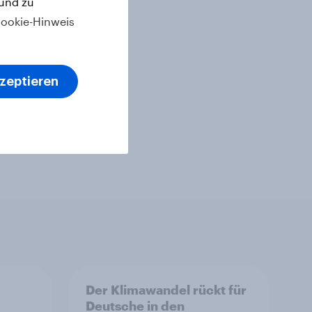
 und zu
ookie-Hinweis
kzeptieren
Der Klimawandel rückt für
Deutsche in den