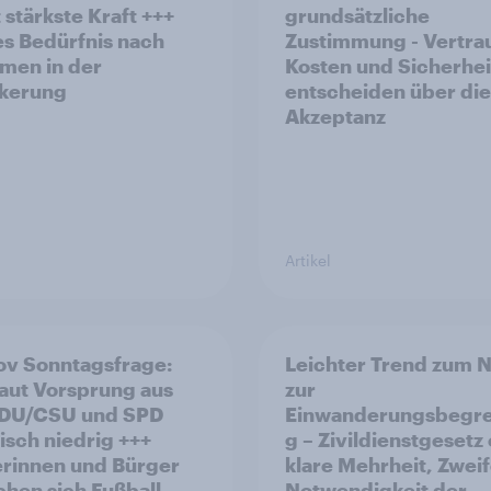
 stärkste Kraft +++
grundsätzliche
s Bedürfnis nach
Zustimmung - Vertra
men in der
Kosten und Sicherhei
kerung
entscheiden über die
Akzeptanz
Artikel
v Sonntagsfrage:
Leichter Trend zum N
aut Vorsprung aus
zur
Einwanderungsbegr
risch niedrig +++
g – Zivildienstgesetz
rinnen und Bürger
klare Mehrheit, Zweif
hen sich Fußball-
Notwendigkeit der