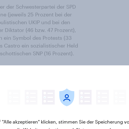
ger der Schwesterpartei der SPD
ne (jeweils 25 Prozent bei der
ulistischen UKIP und bei den
er Diktator (46 bzw. 47 Prozent),
n ein Symbol des Protests (33
s Castro ein sozialistischer Held
 schottischen SNP (16 Prozent).
6 in Deutschland 1660 Personen
ßbritannien 4222 Personen über 18
t und bevölkerungsrepräsentativ.
n Images
letter
 "Alle akzeptieren" klicken, stimmen Sie der Speicherung v