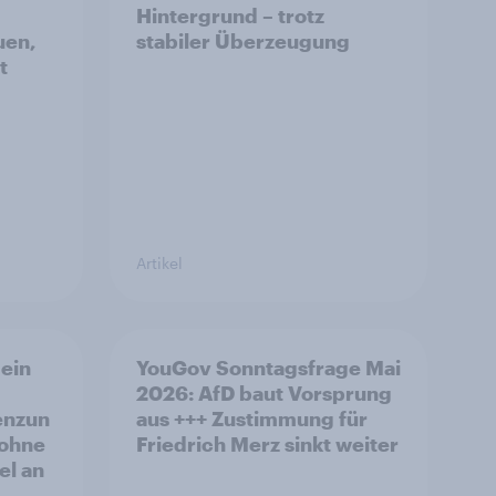
Hintergrund – trotz
uen,
stabiler Überzeugung
t
Artikel
ein
YouGov Sonntagsfrage Mai
2026: AfD baut Vorsprung
enzun
aus +++ Zustimmung für
 ohne
Friedrich Merz sinkt weiter
el an