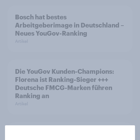
Bosch hat bestes
Arbeitgeberimage in Deutschland –
Neues YouGov-Ranking
Artikel
Die YouGov Kunden-Champions:
Florena ist Ranking-Sieger +++
Deutsche FMCG-Marken führen
Ranking an
Artikel
Wikipedia und CHECK24 Reisen