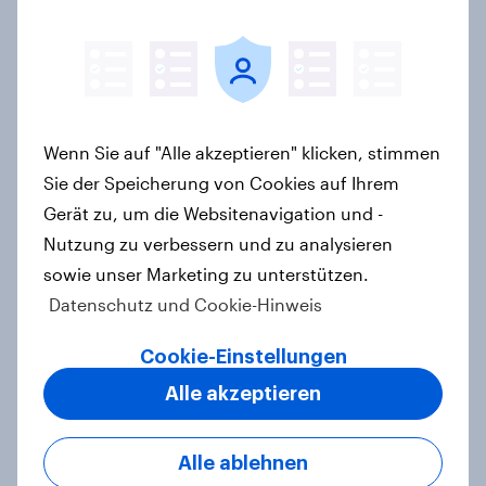
sind aktuelle Biggest Buzz Mover
von YouGov
Artikel
Wenn Sie auf "Alle akzeptieren" klicken, stimmen
Lufthansa verzeichnet stärksten
Sie der Speicherung von Cookies auf Ihrem
Imagegewinn unter allen Marken
Gerät zu, um die Websitenavigation und -
2025
Nutzung zu verbessern und zu analysieren
Artikel
sowie unser Marketing zu unterstützen.
Datenschutz und Cookie-Hinweis
WhatsApp überholt Samsung in
Cookie-Einstellungen
YouGovs Best Brand Rankings 2026
Alle akzeptieren
+++ adidas beste deutsche Marke
Artikel
Alle ablehnen