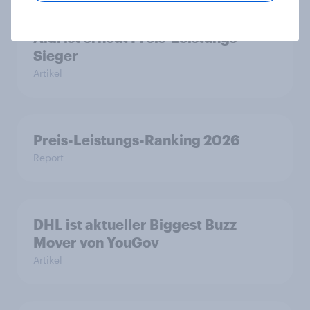
Aldi ist erneut Preis-Leistungs-
Sieger
Artikel
Preis-Leistungs-Ranking 2026
Report
DHL ist aktueller Biggest Buzz
Mover von YouGov
Artikel