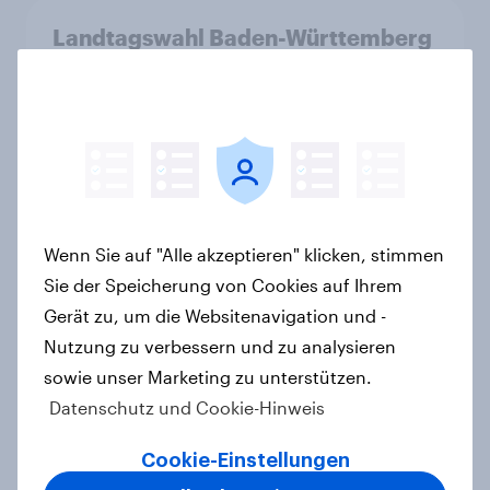
Landtagswahl Baden-Württemberg
2026: Wirtschaft, Zuwanderung,
Wohnen sind die wichtigsten
Themen – CDU überzeugt als Partei,
Cem Özdemir als Kandidat
Artikel
Wenn Sie auf "Alle akzeptieren" klicken, stimmen
Zeitenwende 2.0 – Wie
Sie der Speicherung von Cookies auf Ihrem
Europäerinnen und Europäer die
Gerät zu, um die Websitenavigation und -
transatlantischen Beziehungen
Nutzung zu verbessern und zu analysieren
wahrnehmen
sowie unser Marketing zu unterstützen.
Artikel
Datenschutz und Cookie-Hinweis
Cookie-Einstellungen