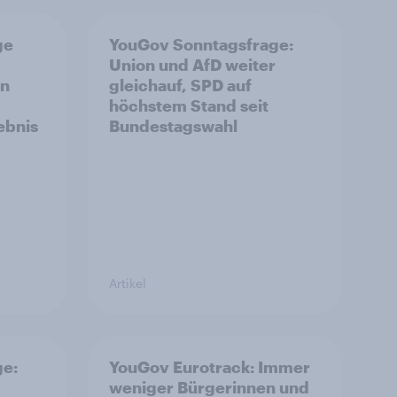
ge
YouGov Sonntagsfrage:
Union und AfD weiter
on
gleichauf, SPD auf
höchstem Stand seit
ebnis
Bundestagswahl
Artikel
ge:
YouGov Eurotrack: Immer
weniger Bürgerinnen und