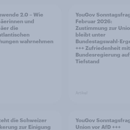
nwende 2.0 – Wie
YouGov Sonntagsfra
äerinnen und
Februar 2026:
äer die
Zustimmung zur Uni
atlantischen
bleibt unter
ehungen wahrnehmen
Bundestagswahl-Erg
+++ Zufriedenheit mit
Bundesregierung auf
Tiefstand
Artikel
teht die Schweizer
YouGov Sonntagsfra
kerung zur Einigung
Union vor AfD +++