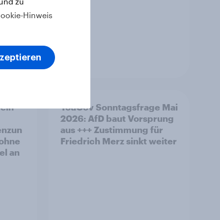
 und zu
ookie-Hinweis
kzeptieren
Artikel
ein
YouGov Sonntagsfrage Mai
2026: AfD baut Vorsprung
enzun
aus +++ Zustimmung für
 ohne
Friedrich Merz sinkt weiter
el an