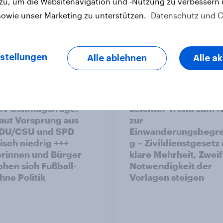
 zu, um die Websitenavigation und -Nutzung zu verbessern
sowie unser Marketing zu unterstützen.
Datenschutz und C
stellungen
Alle ablehnen
Alle a
Artikel
v Sonntagsfrage:
Leichter Trend zum N
aut Vorsprung aus
zur
Einwanderungsbegr
risch niedrig +++
g – Zivildienstgesetz
rinnen und Bürger
klare Mehrheit, Zweif
hen sich Fußball-
Notwendigkeit der
ne Politik
Vorlagen steigen