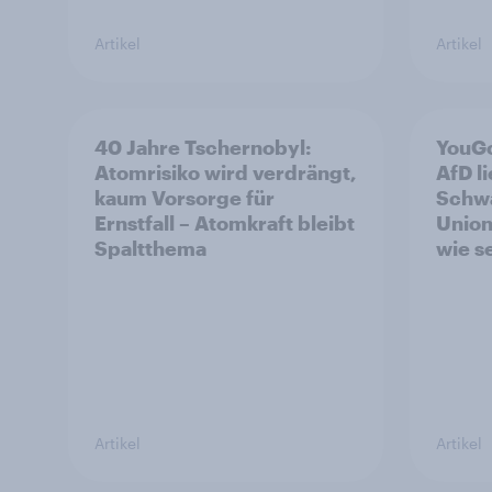
Artikel
Artikel
40 Jahre Tschernobyl:
YouGo
Atomrisiko wird verdrängt,
AfD l
kaum Vorsorge für
Schwa
Ernstfall – Atomkraft bleibt
Union
Spaltthema
wie s
Artikel
Artikel