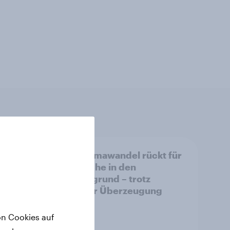
Der Klimawandel rückt für
Deutsche in den
Hintergrund – trotz
uen,
stabiler Überzeugung
t
on Cookies auf