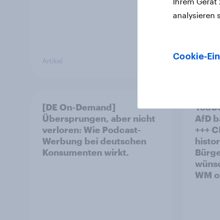
Ihrem Gerät
analysieren 
Cookie-Ein
Artikel
Artikel
[DE On-Demand]
YouGo
Übersprungen, aber nicht
AfD b
verloren: Wie Podcast-
+++ CDU/CSU und SPD
Werbung bei deutschen
histo
Konsumenten wirkt.
Bürge
wünsc
WM oh